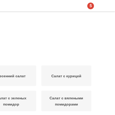
5
есенний салат
Салат с курицей
алат с зеленых
Салат с вялеными
помидор
помидорами