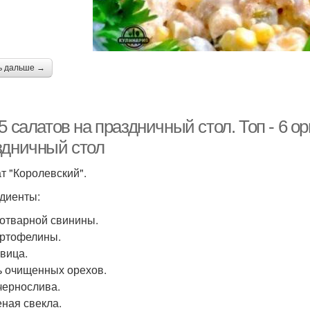
ь дальше →
5 салатов на праздничный стол. Топ - 6 о
здничный стол
ат "Королевский".
диенты:
г отварной свинины.
артофелины.
овица.
ь очищенных орехов.
 чернослива.
еная свекла.