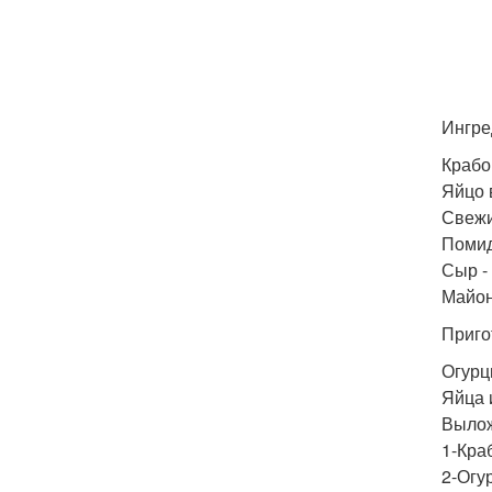
П
Ингре
Крабо
Яйцо 
Свежи
Помид
Сыр - 
Майоне
Приго
Огурц
Яйца 
Вылож
1-Кра
2-Огу