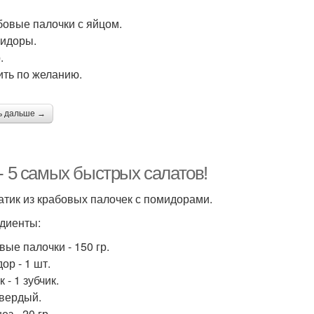
бовые палочки с яйцом.
идоры.
.
ить по желанию.
ь дальше →
- 5 самых быстрых салатов!
латик из крабовых палочек с помидорами.
диенты:
вые палочки - 150 гр.
ор - 1 шт.
 - 1 зубчик.
вердый.
з - 20 гр.