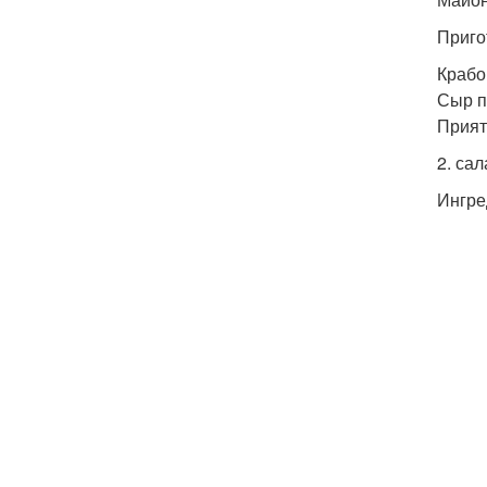
Приго
Крабо
Сыр п
Прият
2. сал
Ингре