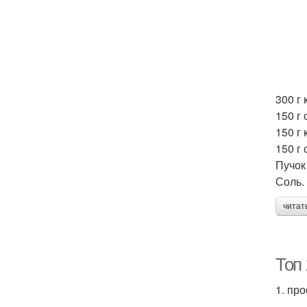
300 г
150 г 
150 г
150 г
Пучок
Соль.
читат
Топ 
1. про