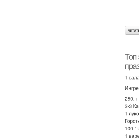
читат
Топ 
пра
1 сал
Ингре
250. 
2-3 К
1 лук
Горст
100 г
1 вар