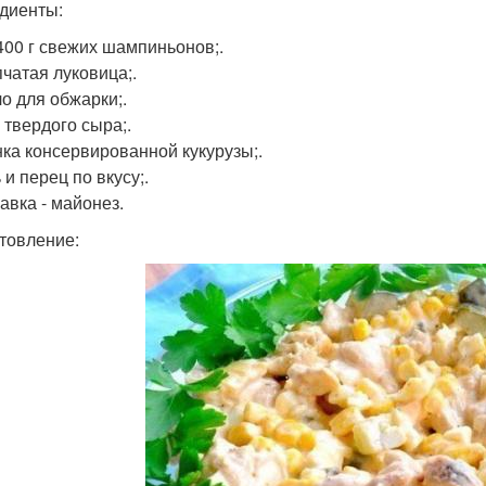
диенты:
-400 г свежих шампиньонов;.
пчатая луковица;.
ло для обжарки;.
г твердого сыра;.
анка консервированной кукурузы;.
 и перец по вкусу;.
авка - майонез.
товление: