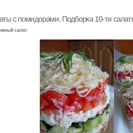
Диетический салат
Салат с помидорами
К
аты с помидорами. Подборка 10-ти салат
зумный салат.
Быстрые салаты
Салаты с грибами
Салат
Салаты с копченой
Сал
Салат с языком
курицей
аты на праздничный
Оригинальные салаты
Вк
стол
алаты на новый год
Пикантный салат
Сал