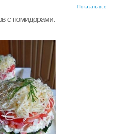
Показать все
Салат с крабовыми
рабовый салат
палочками
ов с помидорами.
 из куриного филе
Слоёный салат
аты с крабовыми
Салаты из крабовыми
палочками
палочками
усные заправки
Заправки для салатов
ат с изюминкой
Салат с печенью