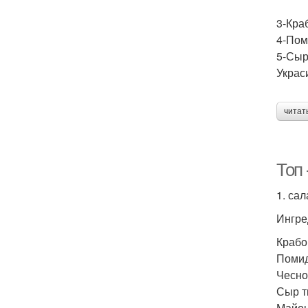
3-Кра
4-Пом
5-Сыр
Украс
читат
Топ 
1. са
Ингре
Крабо
Помид
Чеснок
Сыр т
Майоне