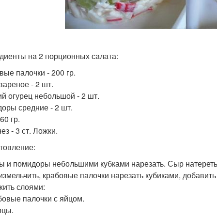
опулярные салаты
Салаты с курицей
Но
диенты на 2 порционных салата:
вые палочки - 200 гр.
вареное - 2 шт.
й огурец небольшой - 2 шт.
оры средние - 2 шт.
60 гр.
з - 3 ст. Ложки.
товление:
ы и помидоры небольшими кубками нарезать. Сыр натереть 
измельчить, крабовые палочки нарезать кубиками, добавить
ить слоями:
бовые палочки с яйцом.
рцы.