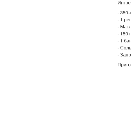
Ингре
- 350
- 1 ре
- Мас
- 150 
- 1 б
- Соль
- Запр
Приго