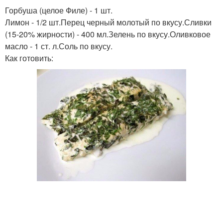
Горбуша (целое Филе) - 1 шт.
Салат с курицей
Салат с ветчиной
Лимон - 1/2 шт.Перец черный молотый по вкусу.Сливки
(15-20% жирности) - 400 мл.Зелень по вкусу.Оливковое
масло - 1 ст. л.Соль по вкусу.
Как готовить:
Салат с зеленых
Салат с рукколой
помидор
Салат с вялеными
Диетический салат
помидорами
Вкусные салаты
Крабовый салат