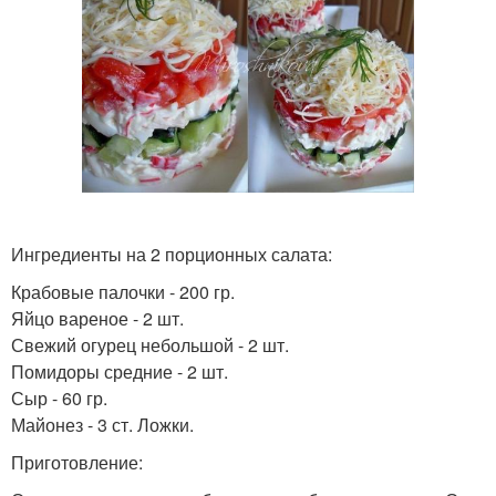
Рыбные салаты
Салаты с картошкой
Картофельно-рыбный
Салат с яйцами
салат
Ингредиенты на 2 порционных салата:
Крабовые палочки - 200 гр.
Яйцо вареное - 2 шт.
Свежий огурец небольшой - 2 шт.
Салат из рыбы
Помидоры средние - 2 шт.
Сыр - 60 гр.
Майонез - 3 ст. Ложки.
Приготовление: