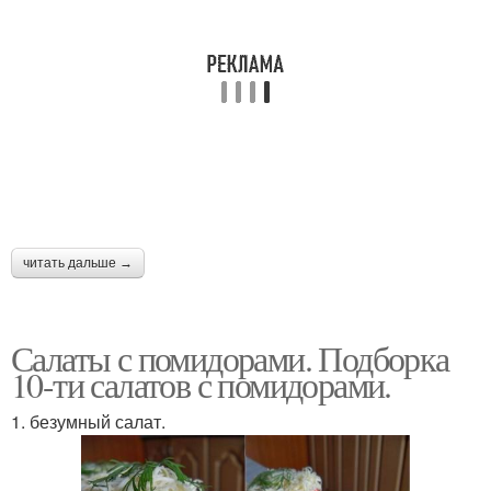
Салат с крабовыми
Салат с рыбой
палочками
Салат с отварной
Рыбный салат
рыбой
Салат с
Салат из отварной
консервированной
рыбы
читать дальше →
рыбой
Салаты с помидорами. Подборка
Салат с вареной
Лёгкий салат
10-ти салатов с помидорами.
1. безумный салат.
Салат с кальмарами
Салат на зиму