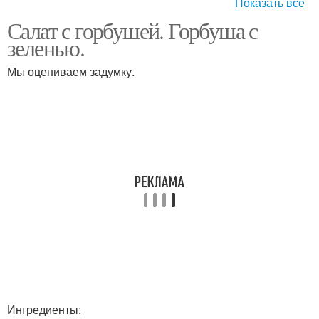
Показать все
Салат с
Салат с горбушей. Горбуша с
Салат с отварной
консервированной
зеленью.
горбушей
горбушей
Мы оцениваем задумку.
Салаты из
Полезные салаты
консервированной
горбуши
Салат с красной
Салаты с помидорами
Безумный салат
Весенний салат
Ингредиенты: