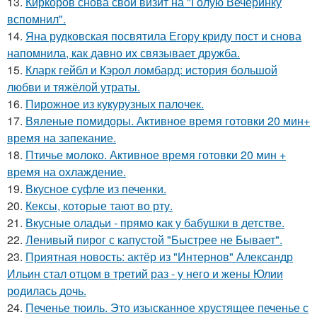
13.
Киркоров снова свой визит на "Голую Вечеринку
вспомнил".
14.
Яна рудковская посвятила Егору криду пост и снова
напомнила, как давно их связывает дружба.
15.
Кларк гейбл и Кэрол ломбард: история большой
любви и тяжёлой утраты.
16.
Пирожное из кукурузных палочек.
17.
Вяленые помидоры. Активное время готовки 20 мин+
время на запекание.
18.
Птичье молоко. Активное время готовки 20 мин +
время на охлаждение.
19.
Вкусное суфле из печенки.
20.
Кексы, которые тают во рту.
21.
Вкусные оладьи - прямо как у бабушки в детстве.
22.
Ленивый пирог с капустой "Быстрее не Бывает".
23.
Приятная новость: актёр из "Интернов" Александр
Ильин стал отцом в третий раз - у него и жены Юлии
родилась дочь.
24.
Печенье тюиль. Это изысканное хрустящее печенье с