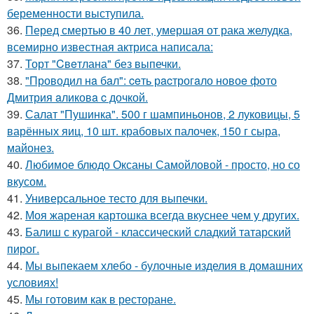
беременности выступила.
36.
Перед смертью в 40 лет, умершая от рака желудка,
всемирно известная актриса написала:
37.
Торт "Cвeтлана" без выпечки.
38.
"Проводил нa бaл": ceть рacтрогaло новоe фото
Дмитрия aликовa c дочкой.
39.
Салат "Пушинка". 500 г шампиньонов, 2 луковицы, 5
варённых яиц, 10 шт. крабовых палочек, 150 г сыра,
майонез.
40.
Любимое блюдо Оксаны Самойловой - просто, но со
вкусом.
41.
Универсальное тесто для выпечки.
42.
Моя жареная картошка всегда вкуснее чем у других.
43.
Балиш с курагой - классический сладкий татарский
пирог.
44.
Мы выпекаем хлебо - булочные изделия в домашних
условиях!
45.
Мы готовим как в ресторане.