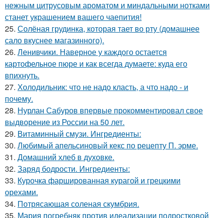
нежным цитрусовым ароматом и миндальными нотками
станет украшением вашего чаепития!
25.
Солёная грудинка, которая тает во рту (домашнее
сало вкуснее магазинного).
26.
Ленивчики. Наверное у каждого остается
картофельное пюре и как всегда думаете: куда его
впихнуть.
27.
Холодильник: что не надо класть, а что надо - и
почему.
28.
Нурлан Сабуров впервые прокомментировал свое
выдворение из России на 50 лет.
29.
Витаминный смузи. Ингредиенты:
30.
Любимый апельсиновый кекс по рецепту П. эрме.
31.
Домашний хлеб в духовке.
32.
Заряд бодрости. Ингредиенты:
33.
Курочка фаршированная курагой и грецкими
орехами.
34.
Потрясающая соленая скумбрия.
35.
Мария погребняк против идеализации подростковой