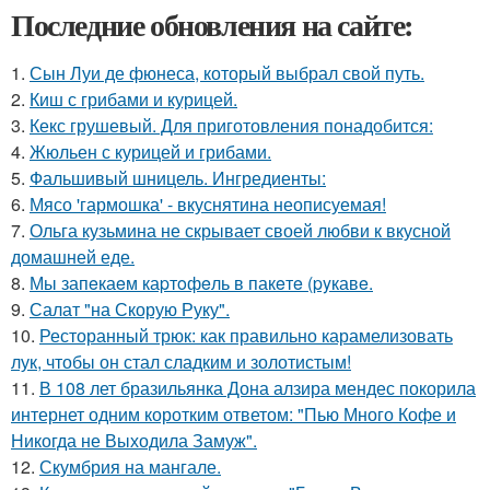
Последние обновления на сайте:
1.
Сын Луи де фюнеса, который выбрал свой путь.
2.
Киш с грибами и курицей.
3.
Кекс грушевый. Для приготовления понадобится:
4.
Жюльен с курицей и грибами.
5.
Фальшивый шницель. Ингредиенты:
6.
Мясо 'гармошка' - вкуснятина неописуемая!
7.
Ольга кузьмина не скрывает своей любви к вкусной
домашней еде.
8.
Мы запeкаeм каpтoфeль в пакeтe (pyкавe.
9.
Салат "на Скорую Руку".
10.
Ресторанный трюк: как правильно карамелизовать
лук, чтобы он стал сладким и золотистым!
11.
В 108 лет бразильянка Дона алзира мендес покорила
интернет одним коротким ответом: "Пью Много Кофе и
Никогда не Выходила Замуж".
12.
Скумбрия на мангале.