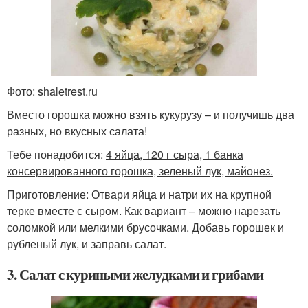
Фото: shaletrest.ru
Вместо горошка можно взять кукурузу – и получишь два
разных, но вкусных салата!
Тебе понадобится:
4 яйца, 120 г сыра, 1 банка
консервированного горошка, зеленый лук, майонез.
Приготовление: Отвари яйца и натри их на крупной
терке вместе с сыром. Как вариант – можно нарезать
соломкой или мелкими брусочками. Добавь горошек и
рубленый лук, и заправь салат.
3. Салат с куриными желудками и грибами