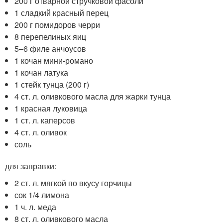
200 г отварной стручковой фасоли
1 сладкий красный перец
200 г помидоров черри
8 перепелиных яиц
5–6 филе анчоусов
1 кочан мини-романо
1 кочан латука
1 стейк тунца (200 г)
4 ст. л. оливкового масла для жарки тунца
1 красная луковица
1 ст. л. каперсов
4 ст. л. оливок
соль
для заправки:
2 ст. л. мягкой по вкусу горчицы
сок 1/4 лимона
1 ч. л. меда
8 ст. л. оливкового масла