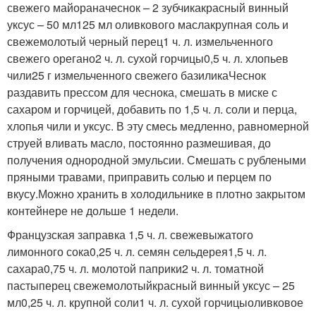
свежего майораначеснок – 2 зубчикакрасный винный
уксус – 50 мл125 мл оливкового маслакрупная соль и
свежемолотый черный перец1 ч. л. измельченного
свежего орегано2 ч. л. сухой горчицы0,5 ч. л. хлопьев
чили25 г измельченного свежего базиликаЧеснок
раздавить прессом для чеснока, смешать в миске с
сахаром и горчицей, добавить по 1,5 ч. л. соли и перца,
хлопья чили и уксус. В эту смесь медленно, равномерной
струей вливать масло, постоянно размешивая, до
получения однородной эмульсии. Смешать с рублеными
пряными травами, приправить солью и перцем по
вкусу.Можно хранить в холодильнике в плотно закрытом
контейнере не дольше 1 недели.
Французская заправка 1,5 ч. л. свежевыжатого
лимонного сока0,25 ч. л. семян сельдерея1,5 ч. л.
сахара0,75 ч. л. молотой паприки2 ч. л. томатной
пастыперец свежемолотыйкрасный винный уксус – 25
мл0,25 ч. л. крупной соли1 ч. л. сухой горчицыоливковое