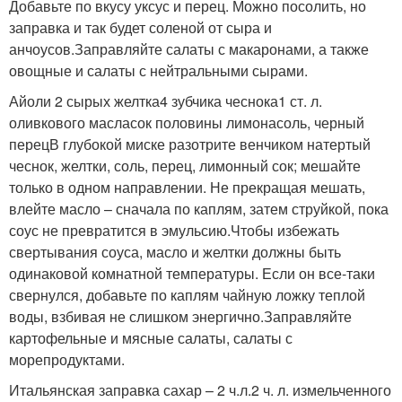
Добавьте по вкусу уксус и перец. Можно посолить, но
заправка и так будет соленой от сыра и
анчоусов.Заправляйте салаты с макаронами, а также
овощные и салаты с нейтральными сырами.
Айоли 2 сырых желтка4 зубчика чеснока1 ст. л.
оливкового масласок половины лимонасоль, черный
перецВ глубокой миске разотрите венчиком натертый
чеснок, желтки, соль, перец, лимонный сок; мешайте
только в одном направлении. Не прекращая мешать,
влейте масло – сначала по каплям, затем струйкой, пока
соус не превратится в эмульсию.Чтобы избежать
свертывания соуса, масло и желтки должны быть
одинаковой комнатной температуры. Если он все-таки
свернулся, добавьте по каплям чайную ложку теплой
воды, взбивая не слишком энергично.Заправляйте
картофельные и мясные салаты, салаты с
морепродуктами.
Итальянская заправка сахар – 2 ч.л.2 ч. л. измельченного