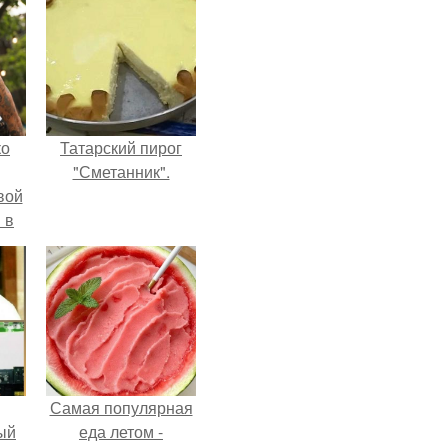
ко
Татарский пирог
"Сметанник".
вой
 в
ых
Самая популярная
ый
еда летом -