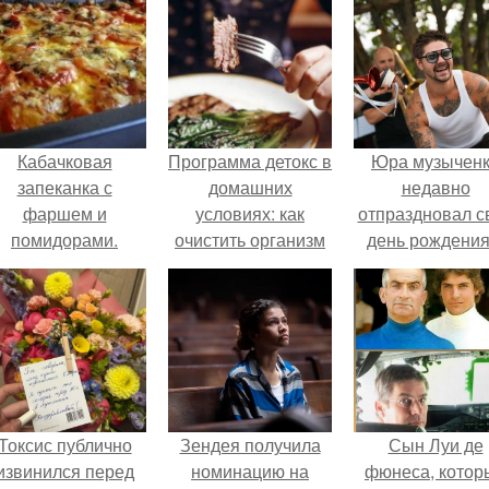
Кабачковая
Программа детокс в
Юра музычен
запеканка с
домашних
недавно
фаршем и
условиях: как
отпраздновал с
помидорами.
очистить организм
день рождения
без похода в салон
кругу самых
близких и родн
людей.
Токсис публично
Зендея получила
Сын Луи де
извинился перед
номинацию на
фюнеса, котор