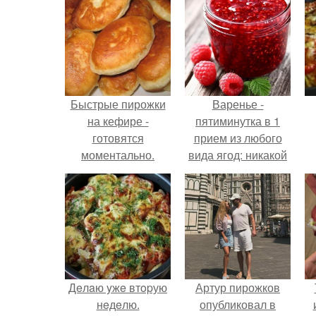
Быстрые пирожки
Варенье -
на кефире -
пятиминутка в 1
готовятся
прием из любого
моментально.
вида ягод: никакой
длительной варки,
все витамины на
месте!
Дeлaю yжe втopую
Артур пирожков
нeдeлю.
опубликовал в