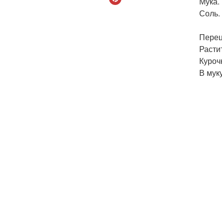
Мука.
Соль.
Перец
Расти
Куроч
В мук