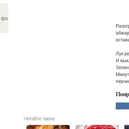
⇦
Разог
обжар
остав
Лук р
И вык
Зелен
Минут
перчи
Понр
Читайте также