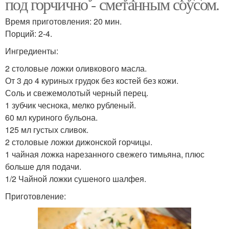
под горчично - сметанным соусом.
Время приготовления: 20 мин.
Грудка в майонезно-
Порций: 2-4.
Куриная пастрома
чесночном соусе
Ингредиенты:
2 столовые ложки оливкового масла.
От 3 до 4 куриных грудок без костей без кожи.
Соль и свежемолотый черный перец.
Грудка в сметане
Грудка с шампиньонами
1 зубчик чеснока, мелко рубленый.
60 мл куриного бульона.
125 мл густых сливок.
2 столовые ложки дижонской горчицы.
Грудка в сметанно-
Куриное фрикасе
1 чайная ложка нарезанного свежего тимьяна, плюс
чесночном соусе
больше для подачи.
1/2 Чайной ложки сушеного шалфея.
Приготовление:
Грудка в соусе
Сочная грудка