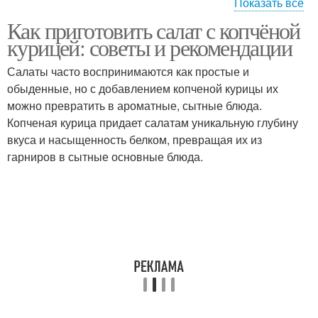
Показать все
Как приготовить салат с копчёной
Грудка с мёдом
Куриное филе
курицей: советы и рекомендации
Салаты часто воспринимаются как простые и
обыденные, но с добавлением копченой курицы их
Грудка в медово-
можно превратить в ароматные, сытные блюда.
Куриные ножки
горчичном соусе
Копченая курица придает салатам уникальную глубину
вкуса и насыщенность белком, превращая их из
гарниров в сытные основные блюда.
Грудки в духовке
Грудка с помидорами
Грудка в мультиварке
Грудка в сырном кляре