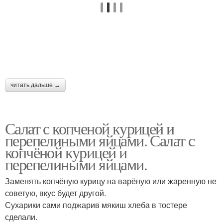
Грудка в кляре
Грудка в простом кляре
Запеканка с куриного
Куриная запеканка
фарша
читать дальше →
Запеканка с куриным
Запеканка из куриного
фаршем
филе
Салат с копченой курицей и
перепелиными яйцами. Салат с
копчёной курицей и
перепелиными яйцами.
Запеканки из куриного
Запеканка из куриной
филе
грудки
Заменять копчёную курицу на варёную или жаренную не
советую, вкус будет другой.
Сухарики сами поджарив мякиш хлеба в тостере
Грудка под сырной
сделали.
Грудка в шубке