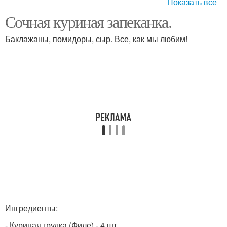
Показать все
Сочная куриная запеканка.
Запеканка из куриного
Нежная запеканка
филе
Баклажаны, помидоры, сыр. Все, как мы любим!
Запеканки из куриного
Запеканка из куриной
филе
грудки
Картофельная
Куриная грудка
запеканка
Запеканка с курицей
Запеканки с курицей
Ингредиенты:
- Куриная грудка (Филе) - 4 шт.