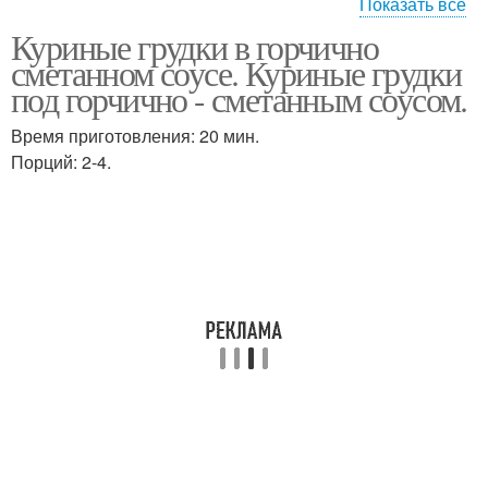
Показать все
Куриные грудки в горчично
Грудки в духовке
Грудка с помидорами
сметанном соусе. Куриные грудки
под горчично - сметанным соусом.
Время приготовления: 20 мин.
Порций: 2-4.
Грудка в мультиварке
Грудка в сырном кляре