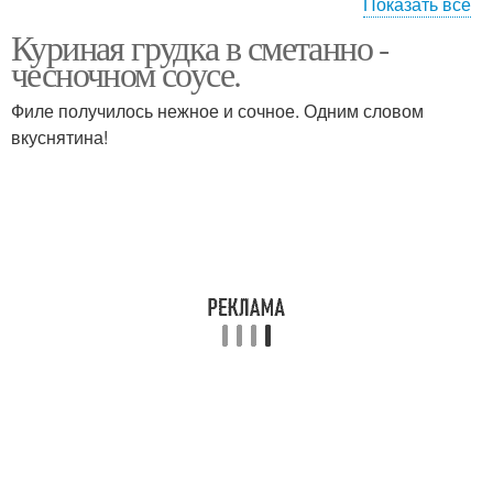
Показать все
Куриная грудка в сметанно -
Грудка в сметанном
Грудка в сметанно-
чесночном соусе.
соусе
чесночном соусе
Филе получилось нежное и сочное. Одним словом
вкуснятина!
Грудка в соусе
Грудка в духовке
Грудка под сметанным
Сочная грудка
соусом
Диетическая грудка