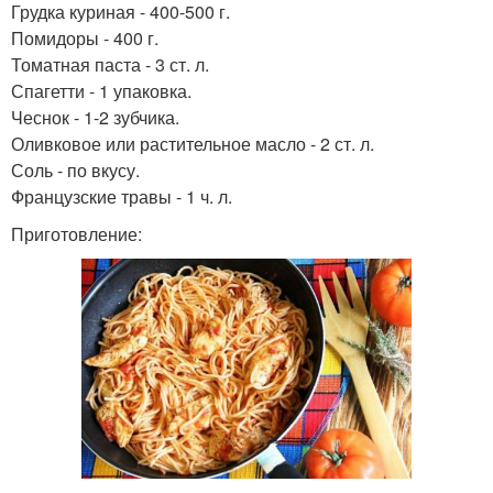
Грудка куриная - 400-500 г.
Грудка в простом кляре
Козьи сыры
Помидоры - 400 г.
Томатная паста - 3 ст. л.
Спагетти - 1 упаковка.
Чеснок - 1-2 зубчика.
Оливковое или растительное масло - 2 ст. л.
Грудки с грибами
Сыр в духовке
Соль - по вкусу.
Французские травы - 1 ч. л.
Приготовление:
Грудки с фото
Фаршированные сыры
Рулетики с сыром
Грудка с овощами