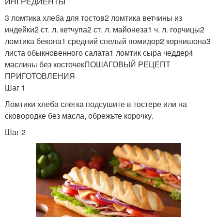
ИНГРЕДИЕНТЫ
3 ломтика хлеба для тостов2 ломтика ветчины из
индейки2 ст. л. кетчупа2 ст. л. майонеза1 ч. л. горчицы2
ломтика бекона1 средний спелый помидор2 корнишона3
листа обыкновенного салата1 ломтик сыра чеддер4
маслины без косточекПОШАГОВЫЙ РЕЦЕПТ
ПРИГОТОВЛЕНИЯ
Шаг 1
Ломтики хлеба слегка подсушите в тостере или на
сковородке без масла, обрежьте корочку.
Шаг 2