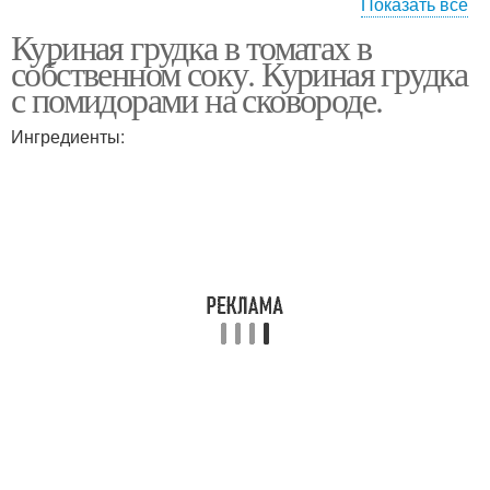
Показать все
Куриная грудка в томатах в
Грудки с сыром
Грудка на сковороде
собственном соку. Куриная грудка
с помидорами на сковороде.
Ингредиенты:
Сыр на сковороде
Куриные грудки
Грудка в сметанном
Грудка в духовке
соусе
Грудки в сметане
Грудка в кляре