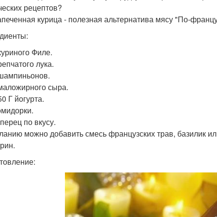
ческих рецептов?
Запеченная курица - полезная альтернатива мясу "По-францу
диенты:
 куриного Филе.
репчатого лука.
 шампиньонов.
 маложирного сыра.
0 Г йогурта.
омидорки.
перец по вкусу.
ланию можно добавить смесь французских трав, базилик ил
рин.
товление: