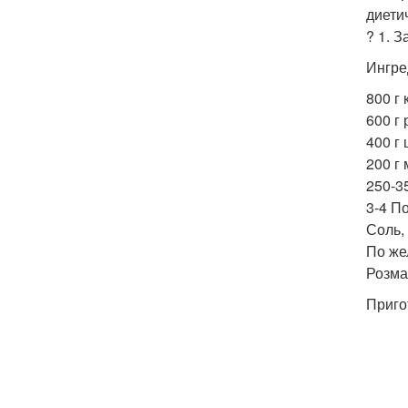
диети
? 1. 
Ингре
800 г
600 г 
400 г
200 г
250-35
3-4 П
Соль, 
По же
Розма
Приго