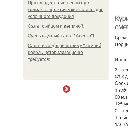
Противодействие весам при
климаксе: практические советы для
успешного похудения
Кури
сме
Салат с яйцом и ветчиной.
Очень вкусный салат "Аленка"!
Время
Гр
Порций
Салат из огурцов на зиму "Зимний
Король" (стерилизация не
Ингре
требуется).
2 сто
От 3 д
Соль 
1 зуб
60 мл
125 м
2 сто
1 чай
1/2 Ч