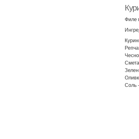
Кури
Филе 
Ингре
Курин
Репчат
Чеснок
Сметан
Зелень
Оливк
Соль -