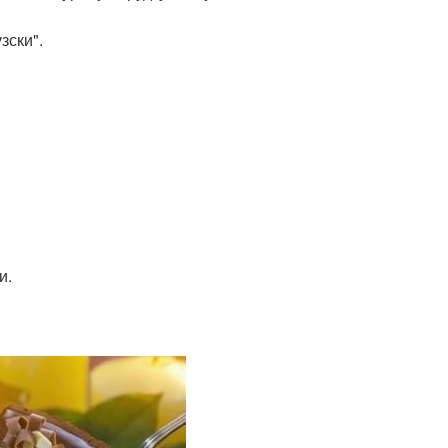
зски".
и.