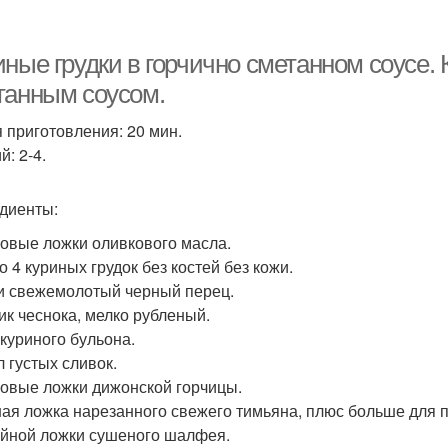
Грудки в сметане
Соус в мультиварке
Гр
ные грудки в горчично сметанном соусе. 
танным соусом.
 приготовления: 20 мин.
Грудка в сметанно-
удка с шампиньонами
Г
: 2-4.
чесночном соусе
диенты:
Грудка под сметанным
Сочная грудка
Дие
ловые ложки оливкового масла.
соусом
о 4 куриных грудок без костей без кожи.
и свежемолотый черный перец.
чик чеснока, мелко рубленый.
Блюда из куриной
 куриного бульона.
Грудка с тыквой
Каша 
грудки
л густых сливок.
ловые ложки дижонской горчицы.
ная ложка нарезанного свежего тимьяна, плюс больше для 
айной ложки сушеного шалфея.
Грудка в фольге
Грудка в кефире
Гр