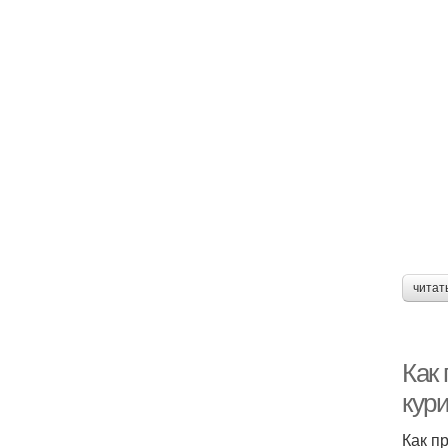
читат
Как 
кур
Как п