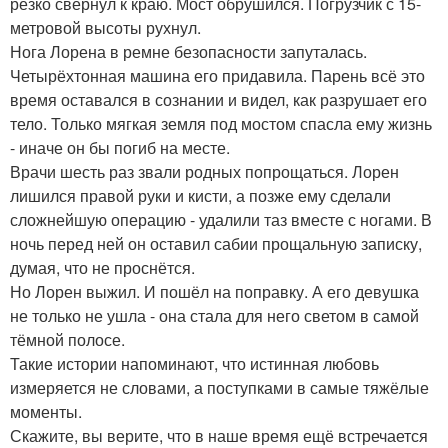
резко свернул к краю. Мост обрушился. Погрузчик с 15-
метровой высоты рухнул.
Нога Лорена в ремне безопасности запуталась.
Четырёхтонная машина его придавила. Парень всё это
время оставался в сознании и видел, как разрушает его
тело. Только мягкая земля под мостом спасла ему жизнь
- иначе он бы погиб на месте.
Врачи шесть раз звали родных попрощаться. Лорен
лишился правой руки и кисти, а позже ему сделали
сложнейшую операцию - удалили таз вместе с ногами. В
ночь перед ней он оставил сабии прощальную записку,
думая, что не проснётся.
Но Лорен выжил. И пошёл на поправку. А его девушка
не только не ушла - она стала для него светом в самой
тёмной полосе.
Такие истории напоминают, что истинная любовь
измеряется не словами, а поступками в самые тяжёлые
моменты.
Скажите, вы верите, что в наше время ещё встречается