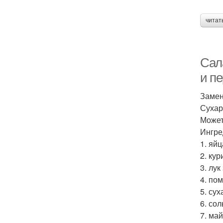
читат
Сал
и п
Замен
Сухар
Может
Ингре
1. яй
2. кур
3. лук
4. по
5. сух
6. сол
7. май