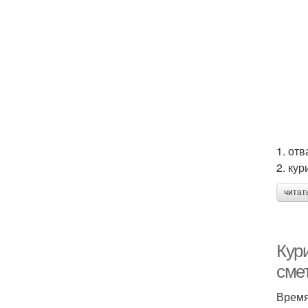
1. от
2. ку
читат
Кури
сме
Время