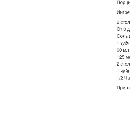
Порций
Ингре
2 сто
От 3 д
Соль 
1 зуб
60 мл
125 м
2 сто
1 чай
1/2 Ч
Приго