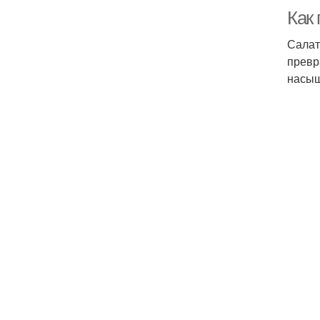
Как 
Салат
превр
насыщ