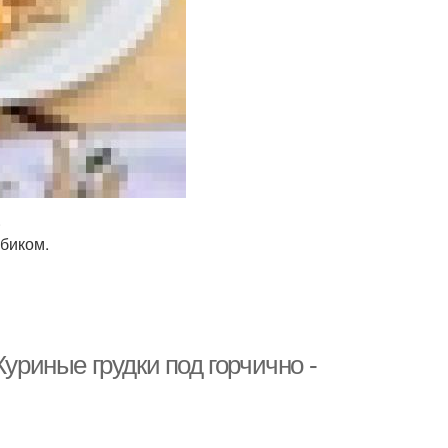
.
убиком.
Куриные грудки под горчично -