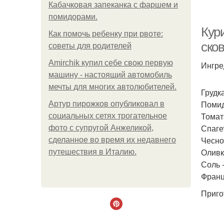
Кабачковая запеканка с фаршем и
помидорами.
Кури
Как помочь ребенку при рвоте:
сков
советы для родителей
Amirchik купил себе свою первую
Ингре
машину - настоящий автомобиль
мечты для многих автолюбителей.
Грудка
Помид
Артур пирожков опубликовал в
Томатн
социальных сетях трогательное
Спагет
фото с супругой Анжеликой,
Чеснок
сделанное во время их недавнего
Оливк
путешествия в Италию.
Соль -
Францу
Приго