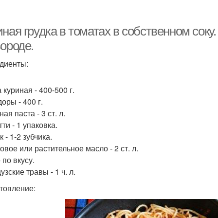
Грудка в сметанном
Грудка в духовке
Гр
соусе
ная грудка в томатах в собственном соку
ороде.
диенты:
 куриная - 400-500 г.
оры - 400 г.
ая паста - 3 ст. л.
ти - 1 упаковка.
 - 1-2 зубчика.
овое или растительное масло - 2 ст. л.
 по вкусу.
зские травы - 1 ч. л.
товление: