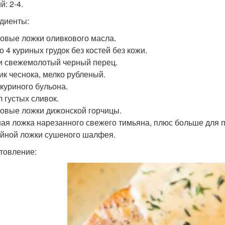
: 2-4.
диенты:
ловые ложки оливкового масла.
о 4 куриных грудок без костей без кожи.
и свежемолотый черный перец.
чик чеснока, мелко рубленый.
 куриного бульона.
л густых сливок.
ловые ложки дижонской горчицы.
ная ложка нарезанного свежего тимьяна, плюс больше для 
айной ложки сушеного шалфея.
товление: