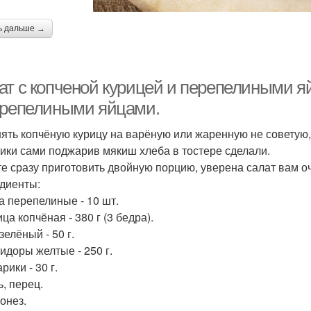
ь дальше →
ат с копченой курицей и перепелиными я
ерепелиными яйцами.
ять копчёную курицу на варёную или жаренную не советую, 
ики сами поджарив мякиш хлеба в тостере сделали.
е сразу приготовить двойную порцию, уверена салат вам о
диенты:
ца перепелиные - 10 шт.
ица копчёная - 380 г (3 бедра).
 зелёный - 50 г.
мидоры желтые - 250 г.
арики - 30 г.
ь, перец.
онез.