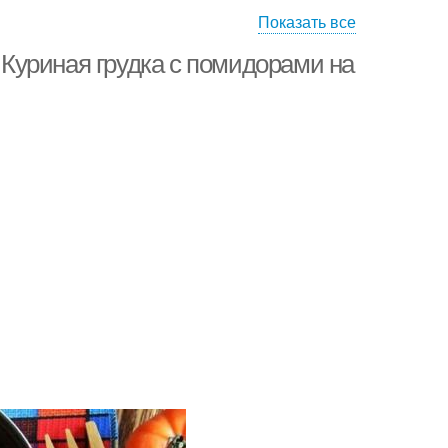
Показать все
удки в сметане
Грудка в кляре
. Куриная грудка с помидорами на