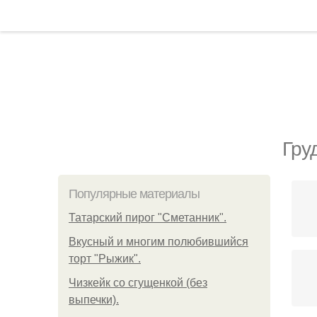
Гру
Популярные материалы
Татарский пирог "Сметанник".
Вкусный и многим полюбившийся
торт "Рыжик".
Чизкейк со сгущенкой (без
выпечки).