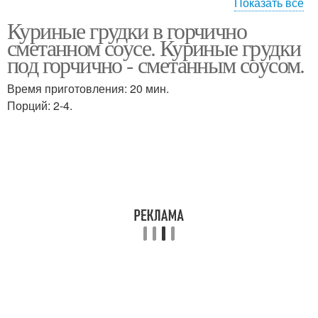
Показать все
Куриные грудки в горчично
Грудка с мёдом
Горчица в духовке
сметанном соусе. Куриные грудки
под горчично - сметанным соусом.
Время приготовления: 20 мин.
Грудка в медово-
Порций: 2-4.
Грудка с помидорами
горчичном соусе
Грудка в мультиварке
Грудка в сырном кляре
Пастрома из куриной
Грудка под сырной
грудки
шубой