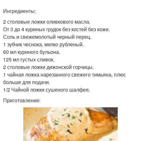
Грудка под сырной
Грудка в шубке
Ингредиенты:
шапкой
2 столовые ложки оливкового масла.
От 3 до 4 куриных грудок без костей без кожи.
Соль и свежемолотый черный перец.
Грудка на праздничный
Грудка в сырной шубке
1 зубчик чеснока, мелко рубленый.
стол
60 мл куриного бульона.
125 мл густых сливок.
2 столовые ложки дижонской горчицы.
1 чайная ложка нарезанного свежего тимьяна, плюс
Шуба в духовке
Грудка под шубой
больше для подачи.
1/2 Чайной ложки сушеного шалфея.
Приготовление:
Блюда из куриной
Вкусная грудка
грудки