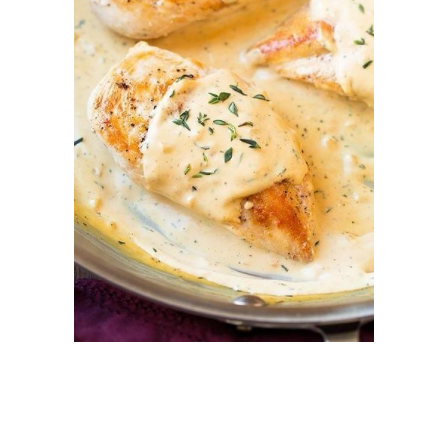
Диетическая грудка
Грудка с тыквой
Каша с куриной грудкой
Грудка в духовке
Грудка на сковороде
Грудка в фольге
Грудка в кефире
Грудки в кефире