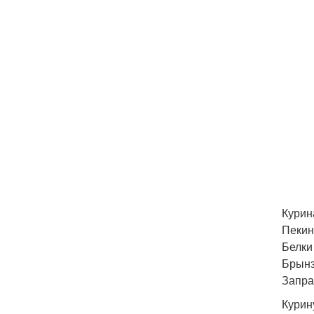
Курина
Пекинс
Белки 
Брынза
Заправ
Курин