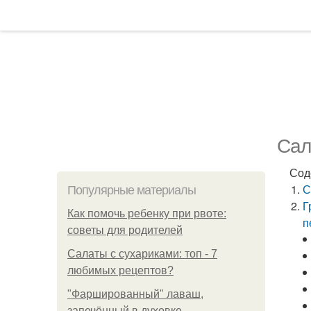
Сал
Сод
С
Популярные материалы
Г
Как помочь ребенку при рвоте:
п
советы для родителей
Салаты с сухариками: топ - 7
любимых рецептов?
"Фаршированный" лаваш,
запечённый в духовке.