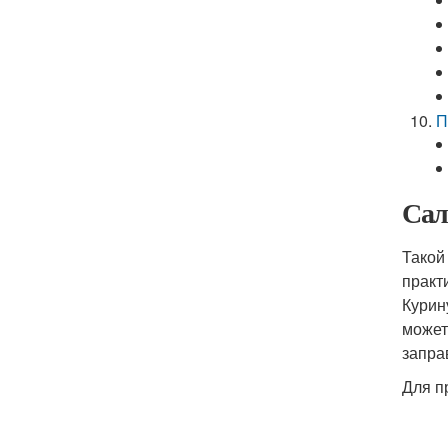
П
Сал
Такой
практ
Курин
может
запра
Для п