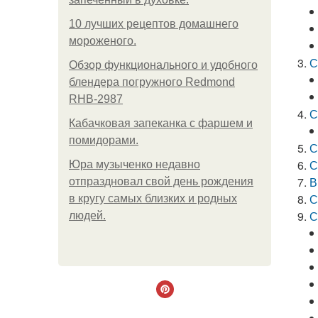
10 лучших рецептов домашнего
мороженого.
С
Обзор функционального и удобного
блендера погружного Redmond
RHB-2987
С
Кабачковая запеканка с фаршем и
помидорами.
С
С
Юра музыченко недавно
В
отпраздновал свой день рождения
С
в кругу самых близких и родных
С
людей.