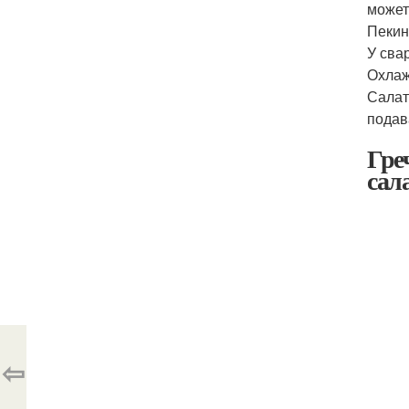
может
Пекин
У сва
Охлаж
Салат
подав
Гре
сал
⇦