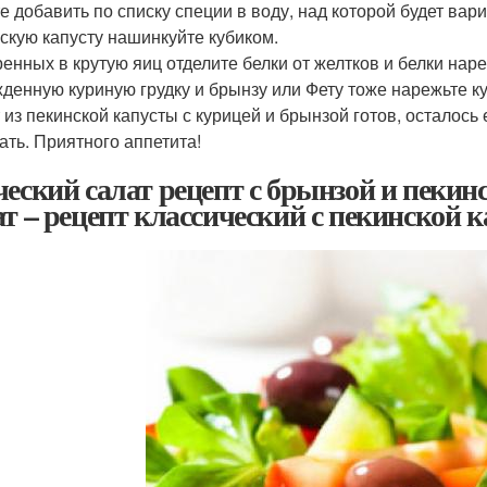
е добавить по списку специи в воду, над которой будет вари
скую капусту нашинкуйте кубиком.
ренных в крутую яиц отделите белки от желтков и белки нар
денную куриную грудку и брынзу или Фету тоже нарежьте к
 из пекинской капусты с курицей и брынзой готов, осталось 
ать. Приятного аппетита!
ческий салат рецепт с брынзой и пекин
ат – рецепт классический с пекинской 