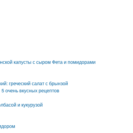
кинской капусты с сыром Фета и помидорами
кий: греческий салат с брынзой
п 5 очень вкусных рецептов
олбасой и кукурузой
мидором