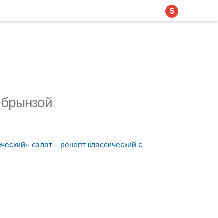
5
 брынзой.
еческий» салат – рецепт классический с