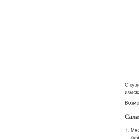
С кур
изыск
Возмо
Салат
Мяс
куб