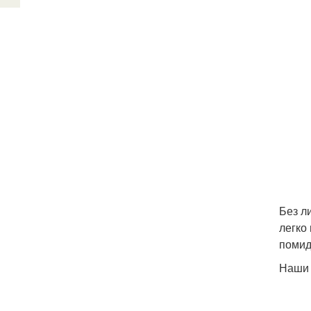
Без л
легко
помид
Наши 