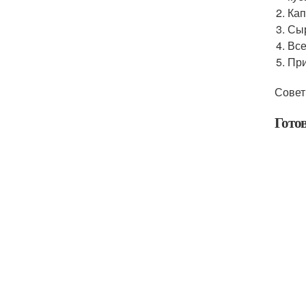
Кап
Сыр
Все
При
Совет
Гото