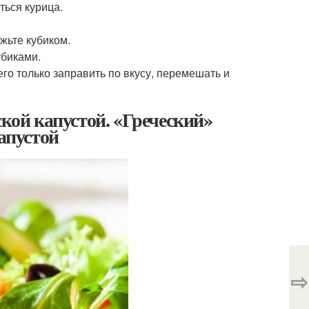
ться курица.
ежьте кубиком.
убиками.
его только заправить по вкусу, перемешать и
ской капустой. «Греческий»
капустой
⇨