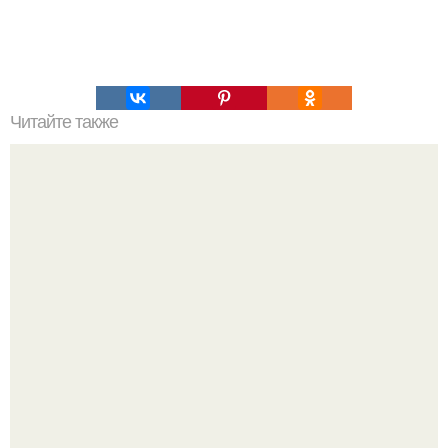
Читайте также
Диета на смузи для похудения. Сочный смузи: лучшие
рецепты для похудения