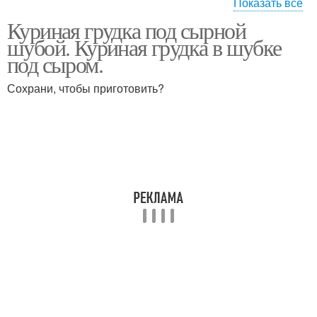
Показать все
Куриная грудка под сырной
Филе под сырной
Грудка на праздничный
шубой. Куриная грудка в шубке
шубой
стол
под сыром.
Сохрани, чтобы приготовить?
Грудки в духовке
Грудка под шубой