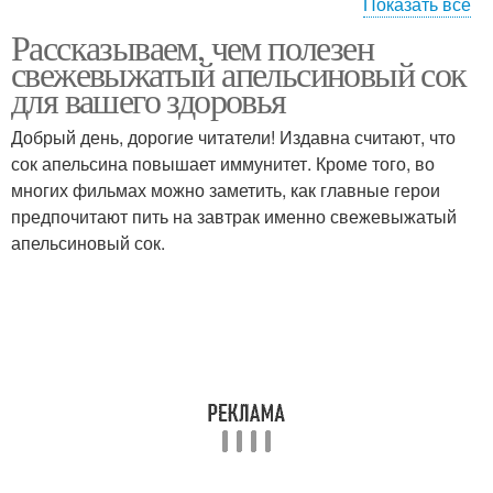
Показать все
Рассказываем, чем полезен
Климакс для похудения
Успех в похудении
свежевыжатый апельсиновый сок
для вашего здоровья
Добрый день, дорогие читатели! Издавна считают, что
сок апельсина повышает иммунитет. Кроме того, во
Завтрак для похудения
Помочь в улучшении
многих фильмах можно заметить, как главные герои
предпочитают пить на завтрак именно свежевыжатый
апельсиновый сок.
Помочь в укреплении
Помочь в снижении
Помочь с
Помочь с похудением
обезвоживанием