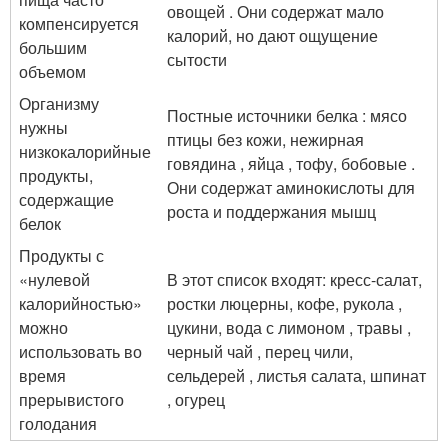
овощей . Они содержат мало
компенсируется
калорий, но дают ощущение
большим
сытости
объемом
Организму
Постные источники белка : мясо
нужны
птицы без кожи, нежирная
низкокалорийные
говядина , яйца , тофу, бобовые .
продукты,
Они содержат аминокислоты для
содержащие
роста и поддержания мышц
белок
Продукты с
«нулевой
В этот список входят: кресс-салат,
калорийностью»
ростки люцерны, кофе, рукола ,
можно
цукини, вода с лимоном , травы ,
использовать во
черный чай , перец чили,
время
сельдерей , листья салата, шпинат
прерывистого
, огурец
голодания