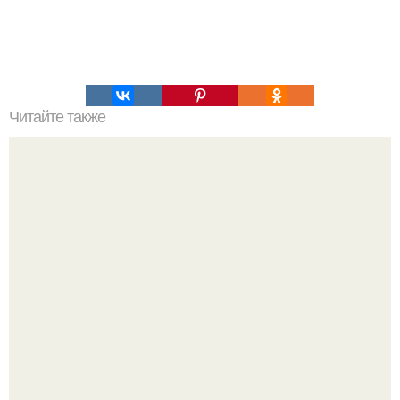
Читайте также
Быстрые пирожки на кефире - готовятся моментально.