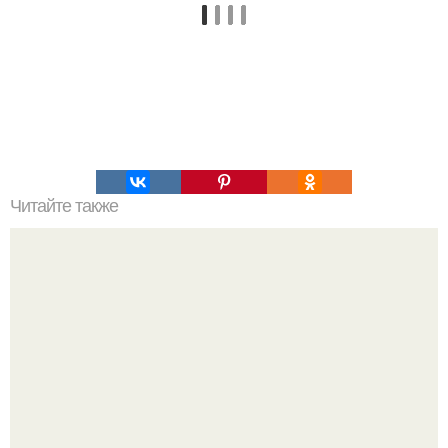
Читайте также
Какие продукты полезны для зрения. Какие продукты
полезны для глаз: ТОП-15