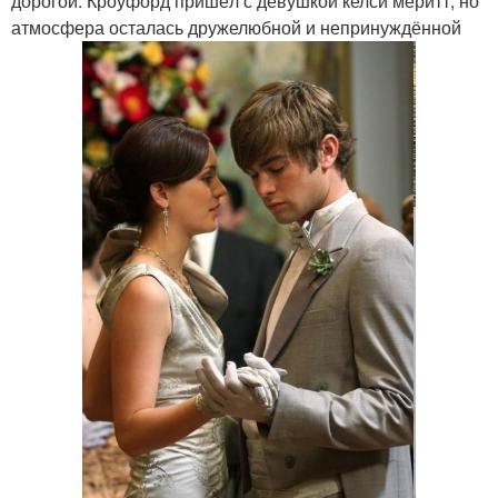
дорогой. Кроуфорд пришёл с девушкой келси меритт, но
атмосфера осталась дружелюбной и непринуждённой