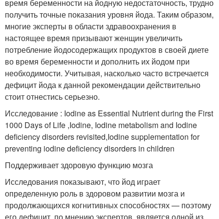
время беременности на йодную недостаточность, трудно
получить точные показания уровня йода. Таким образом,
многие эксперты в области здравоохранения в
настоящее время призывают женщин увеличить
потребление йодосодержащих продуктов в своей диете
во время беременности и дополнить их йодом при
необходимости. Учитывая, насколько часто встречается
дефицит йода к данной рекомендации действительно
стоит отнестись серьезно.
Исследование : Iodine as Essential Nutrient during the First
1000 Days of Life ,Iodine, Iodine metabolism and Iodine
deficiency disorders revisited,Iodine supplementation for
preventing iodine deficiency disorders in children
Поддерживает здоровую функцию мозга
Исследования показывают, что йод играет
определенную роль в здоровом развитии мозга и
продолжающихся когнитивных способностях — поэтому
его дефицит, по мнению экспертов, является одной из