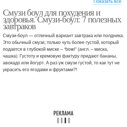
Показать все
Смузи боул для похудения и
Рецепт с фото
здоровья. Смузи-боул: 7 полезных
завтраков
Смузи-боул — отличный вариант завтрака или полдника.
Это обычный смузи, только чуть более густой, который
подается в глубокой миске – “bowl” (англ. – миска,
чашка). Густоту и кремовую фактуру придают бананы,
авокадо или йогурт. А раз уж смузи густой, то как тут не
украсить его ягодами и фруктами?!