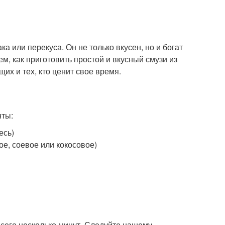
а или перекуса. Он не только вкусен, но и богат
м, как приготовить простой и вкусный смузи из
их и тех, кто ценит свое время.
нты:
есь)
ое, соевое или кокосовое)
всего несколько минут. Следуйте нашему