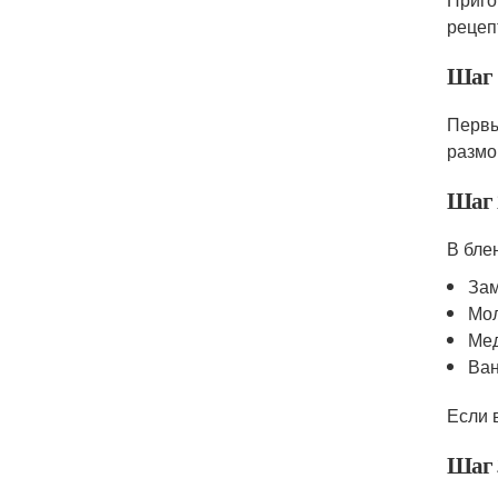
рецеп
Шаг 
Первы
размо
Шаг 
В бле
За
Мо
Мед
Ван
Если 
Шаг 