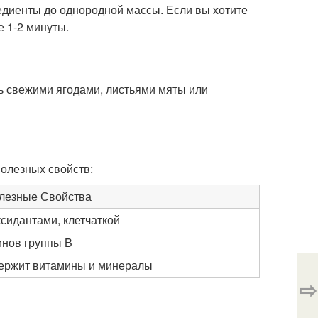
едиенты до однородной массы. Если вы хотите
е 1-2 минуты.
ь свежими ягодами, листьями мяты или
полезных свойств:
лезные Свойства
сидантами, клетчаткой
инов группы B
держит витамины и минералы
⇨