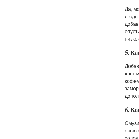
Да, м
ягоды
добав
опуст
низко
5. Ка
Добав
хлопь
кофем
замор
допол
6. Ка
Смузи
свою 
холод