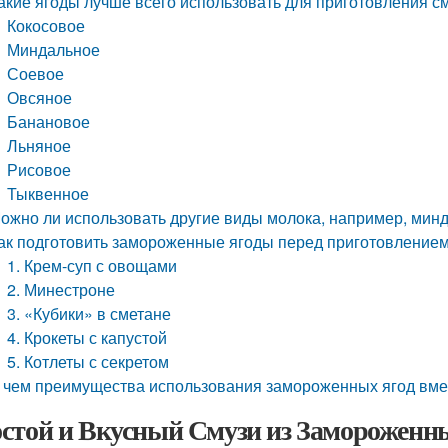
акие ягоды лучше всего использовать для приготовления с
Кокосовое
Миндальное
Соевое
Овсяное
Банановое
Льняное
Рисовое
Тыквенное
ожно ли использовать другие виды молока, например, мин
ак подготовить замороженные ягоды перед приготовлением
1. Крем-суп с овощами
2. Минестроне
3. «Кубики» в сметане
4. Крокеты с капустой
5. Котлеты с секретом
 чем преимущества использования замороженных ягод вме
стой и Вкусный Смузи из Замороженн