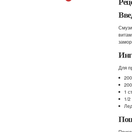
Рец
Вве
Смузи
витам
замор
Инг
Для п
200
200
1 с
1/2
Лед
Пош
Приго