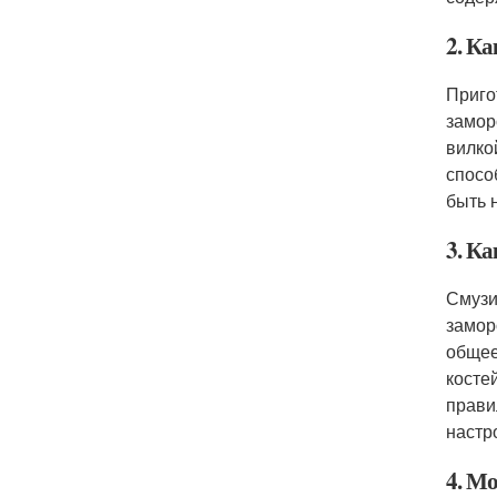
2. Ка
Приго
замор
вилко
спосо
быть 
3. Ка
Смузи
замор
общее
косте
прави
настр
4. Мо