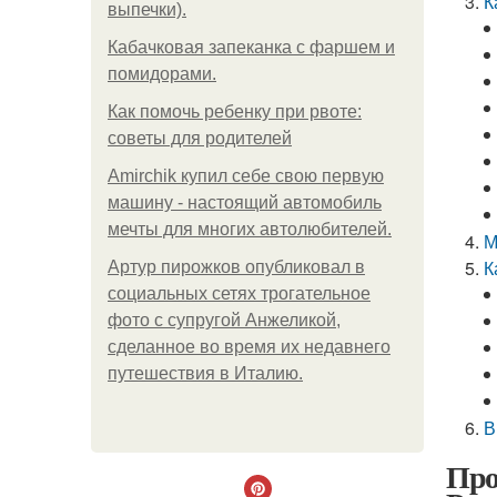
К
выпечки).
Кабачковая запеканка с фаршем и
помидорами.
Как помочь ребенку при рвоте:
советы для родителей
Amirchik купил себе свою первую
машину - настоящий автомобиль
мечты для многих автолюбителей.
М
К
Артур пирожков опубликовал в
социальных сетях трогательное
фото с супругой Анжеликой,
сделанное во время их недавнего
путешествия в Италию.
В
Про