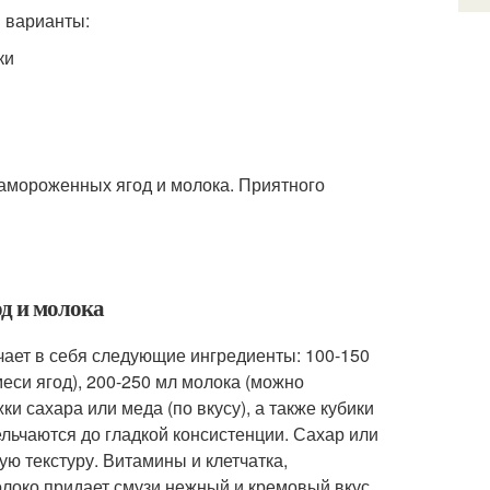
 варианты:
ки
 замороженных ягод и молока. Приятного
од и молока
чает в себя следующие ингредиенты: 100-150
еси ягод), 200-250 мл молока (можно
ки сахара или меда (по вкусу), а также кубики
льчаются до гладкой консистенции. Сахар или
ю текстуру. Витамины и клетчатка,
олоко придает смузи нежный и кремовый вкус.