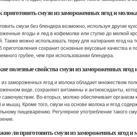
к приготовить смузи из замороженных ягод и молока
товить смузи без блендера возможно, используя другие ку
оженные ягоды и лед в кофемолке или ступке до мелкой кр
й. Также можно использовать терку для натирания ягод на т
б приготовления сохранит основные вкусовые качества и по
немного грубее, чем при использовании блендера.
кие полезные свойства смузи из замороженных ягод 
 из замороженных ягод и молока обладает множеством поле
оженном виде, сохраняют витамины и антиоксиданты, кото
 самочувствие. Во-вторых, молоко обеспечивает организм к
й и мышц. Кроме того, смузи на основе молока и ягод содерж
льному пищеварению. Регулярное употребление такого сму
оение.
жно ли приготовить смузи из замороженных ягод и 