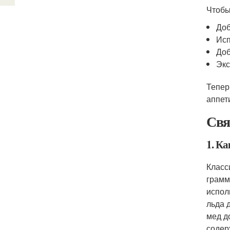
Чтобы
Доб
Исп
Доб
Экс
Тепер
аппет
Свя
1. К
Класс
грамм
испол
льда 
мед д
содер