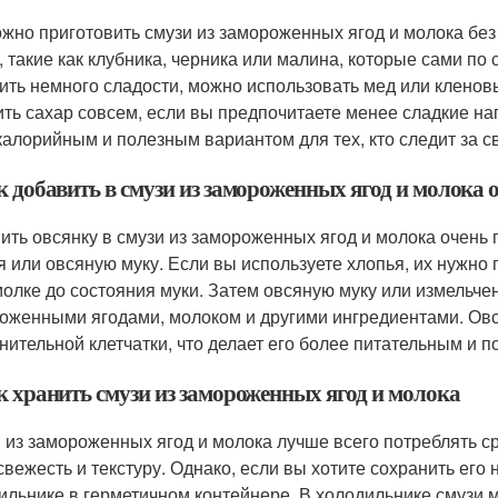
ожно приготовить смузи из замороженных ягод и молока без
, такие как клубника, черника или малина, которые сами по 
ить немного сладости, можно использовать мед или кленов
ить сахар совсем, если вы предпочитаете менее сладкие нап
калорийным и полезным вариантом для тех, кто следит за с
к добавить в смузи из замороженных ягод и молока 
ить овсянку в смузи из замороженных ягод и молока очень 
я или овсяную муку. Если вы используете хлопья, их нужно
олке до состояния муки. Затем овсяную муку или измельче
оженными ягодами, молоком и другими ингредиентами. Овс
нительной клетчатки, что делает его более питательным и 
к хранить смузи из замороженных ягод и молока
 из замороженных ягод и молока лучше всего потреблять сра
свежесть и текстуру. Однако, если вы хотите сохранить его
ильнике в герметичном контейнере. В холодильнике смузи м