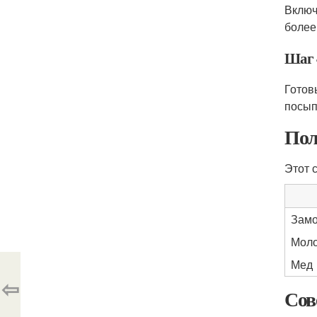
Включ
более
Шаг 
Готов
посып
Пол
Этот 
Замо
Мол
Мед
⇦
Сов