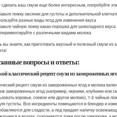
 сделать ваш смузи еще более интересным, попробуйте эти
авьте ложку овсянки для густоты и дополнительной клетчат
ользуйте разные виды ягод для изменения вкуса
авьте чайную ложку какао-порошка для шоколадного вкуса
периментируйте с различными видами молока
ь вы знаете, как приготовить вкусный и полезный смузи из
ита!
занные вопросы и ответы:
акой классический рецепт смузи из замороженных яг
ический рецепт смузи из замороженных ягод и молока вклю
ов замороженных ягод (например, черники, клубники или см
ьзовать коровье, соевое или другое молоко), 1-2 чайные лож
для густоты. Все ингредиенты помещаются в блендер и изме
обавляются для сладости, а лед придает напитку освежающу
жащиеся в ягодах, сохраняются даже после заморозки, а м