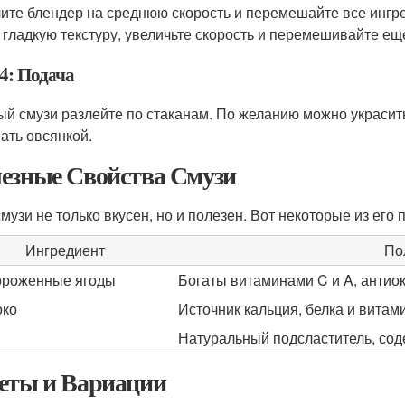
ите блендер на среднюю скорость и перемешайте все ингр
 гладкую текстуру, увеличьте скорость и перемешивайте ещ
4: Подача
ый смузи разлейте по стаканам. По желанию можно украсит
ать овсянкой.
езные Свойства Смузи
смузи не только вкусен, но и полезен. Вот некоторые из его 
Ингредиент
По
роженные ягоды
Богаты витаминами C и A, антиок
око
Источник кальция, белка и витам
Натуральный подсластитель, со
еты и Вариации