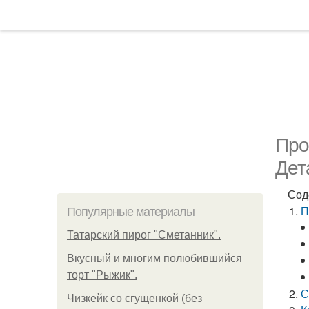
Про
Дет
Сод
П
Популярные материалы
Татарский пирог "Сметанник".
Вкусный и многим полюбившийся
торт "Рыжик".
С
Чизкейк со сгущенкой (без