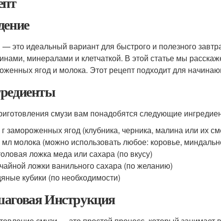
епт
дение
 — это идеальный вариант для быстрого и полезного завтрак
инами, минералами и клетчаткой. В этой статье мы расскаже
оженных ягод и молока. Этот рецепт подходит для начинающ
редиенты
риготовления смузи вам понадобятся следующие ингредие
 г замороженных ягод (клубника, черника, малина или их см
 мл молока (можно использовать любое: коровье, миндальн
толовая ложка меда или сахара (по вкусу)
 чайной ложки ванильного сахара (по желанию)
яные кубики (по необходимости)
аговая Инструкция
товление смузи — это простой процесс, который занимает 