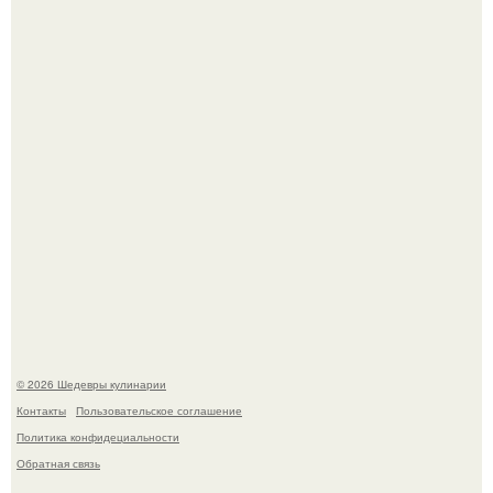
Зендея в рамках промо - тура нового "Человека - Паука"
в Лос-анджелесе.
Мария порошина показала повзрослевшую дочь.
© 2026 Шедевры кулинарии
Контакты
Пользовательское соглашение
Политика конфидециальности
Обратная связь