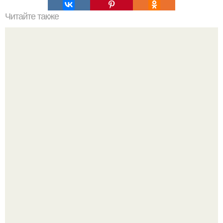
Читайте также
Салат с пророщенным нутом и одуванчиками.
"Что она со своим лицом сделала?