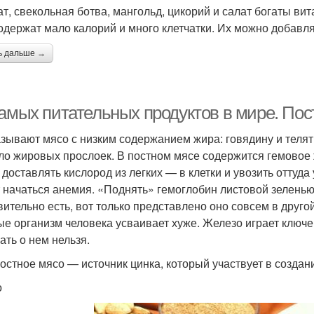
т, свекольная ботва, мангольд, цикорий и салат богаты вита
одержат мало калорий и много клетчатки. Их можно добавля
ь дальше →
самых питательных продуктов в мире. Пос
азывают мясо с низким содержанием жира: говядину и теляти
ло жировых прослоек. В постном мясе содержится гемовое ж
 доставлять кислород из легких — в клетки и увозить оттуд
 начаться анемия. «Поднять» гемоглобин листовой зеленью 
вительно есть, вот только представлено оно совсем в друг
ые организм человека усваивает хуже. Железо играет ключ
ать о нем нельзя.
остное мясо — источник цинка, который участвует в создан
о