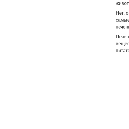
живот
Нет, 
самые
печен
Печен
вещес
питат