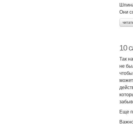
Шпина
Они с
читат
10 
Так н
не бы
чтобы
может
дейст
котор
забыв
Еще п
Важн