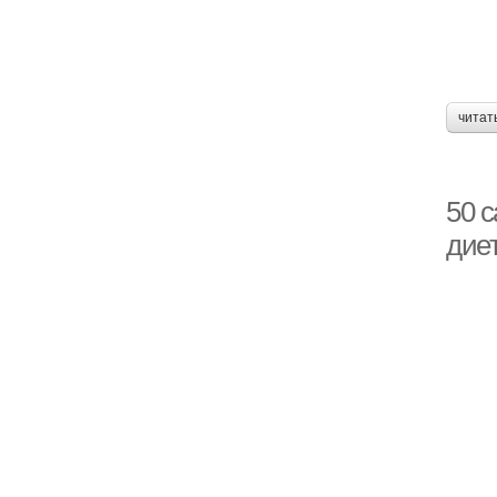
читат
50 
дие