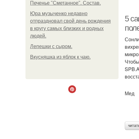
Печенье "Сметанное". Состав.
Юра музыченко недавно
5 с
отпраздновал свой день рождения
пол
в кругу самых близких и родных
людей.
Сонли
вихре
Лепешки с сыром.
микро
Вкусняшка из яблок к чаю.
Чтобы
SPB.A
восст
Мед
читат