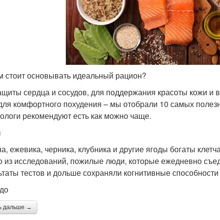
м стоит основывать идеальный рацион?
ащиты сердца и сосудов, для поддержания красоты кожи и 
для комфортного похудения – мы отобрали 10 самых полез
тологи рекомендуют есть как можно чаще.
ы
а, ежевика, черника, клубника и другие ягоды богаты клетч
о из исследований, пожилые люди, которые ежедневно съед
ьтаты тестов и дольше сохраняли когнитивные способности 
до
ь дальше →