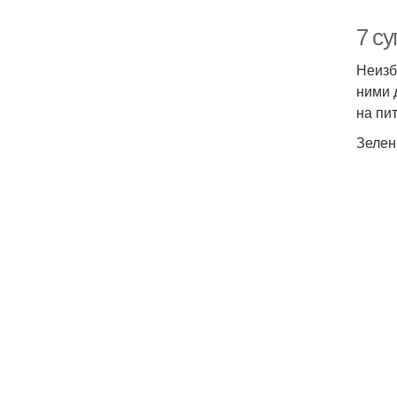
7 с
Неизб
ними 
на пи
Зелен