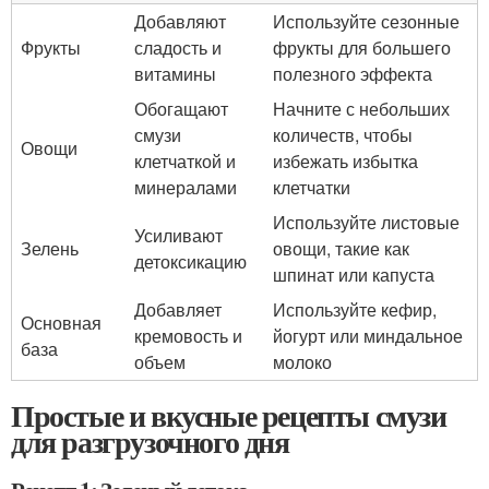
Добавляют
Используйте сезонные
Фрукты
сладость и
фрукты для большего
витамины
полезного эффекта
Обогащают
Начните с небольших
смузи
количеств, чтобы
Овощи
клетчаткой и
избежать избытка
минералами
клетчатки
Используйте листовые
Усиливают
Зелень
овощи, такие как
детоксикацию
шпинат или капуста
Добавляет
Используйте кефир,
Основная
кремовость и
йогурт или миндальное
база
объем
молоко
Простые и вкусные рецепты смузи
для разгрузочного дня