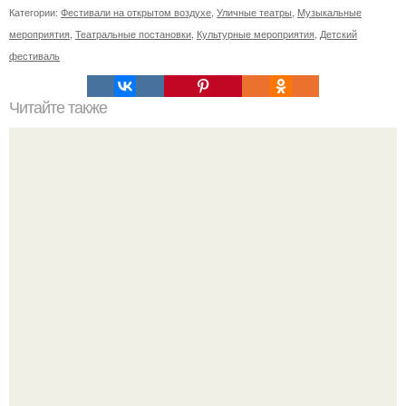
Категории:
Фестивали на открытом воздухе
,
Уличные театры
,
Музыкальные
мероприятия
,
Театральные постановки
,
Культурные мероприятия
,
Детский
фестиваль
Читайте также
Быстрые пирожки на кефире - готовятся моментально.