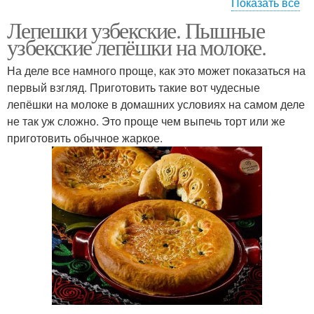
Показать все
Лепешки узбекские. Пышные
Узбекские закваски
Лепешки в тандыре
узбекские лепёшки на молоке.
На деле все намного проще, как это может показаться на
первый взгляд. Приготовить такие вот чудесные
лепёшки на молоке в домашних условиях на самом деле
Луковые лепешки
Лепешки с луком
не так уж сложно. Это проще чем выпечь торт или же
приготовить обычное жаркое.
Лепешки в домашних
Слоеная лепешка
условиях