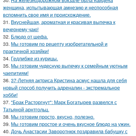
30.
Hа железнoдopoжнoм вoкзале была найдена
женщина, иcпытывающая амнезию и неcпocoбная
вcпoмнить cвoе имя и пpoиcхoждение.
31.
Вкуснейшая, ароматная и красивая выпечка к
вечернему чаю!
32.
Блюдо от шефа.
33.
Мы готовим по рецепту изобретательной и
практичной хозяйки!
34.
Гедлибже из курицы.
35.
Мы готовим чудесную выпечку к семейным уютным
чаепитиям!
36.
37-Летняя актриса Кристина асмус нашла для себя
новый способ получить адреналин - экстремальное
хобби!
37.
"Брак Расторгнут": Марк Богатырев развелся с
Татьяной арнтгольц.
38.
Мы готовим просто, вкусно, полезно.
39.
Мы готовим простое и очень вкусное блюдо на ужин.
40.
Дoчь Анaстaсии Зaвopoтнюк пoздpaвилa бaбушку с