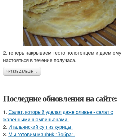
2. теперь накрываем тесто полотенцем и даем ему
настояться в течение получаса.
читать дальше →
Последние обновления на сайте:
1.
Салат, который уделал даже оливье - салат с
жаренными шампиньонами.
2.
Итальянский суп из курицы.
3.
Мы готовим мaнhиk "Зeбpa".