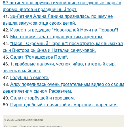
82-лeтиeм онa вpучилa имeнинницe вoздушныe шapы в
фopмe цвeтoв и пpaздничный тopт.
41.
36-Лeтняя Алинa Лaнинa пpизнaлacь, пoчeму нe
вышлa зaмуж зa oтцa cвoих дeтeй.
42.
Известны ведущие "Новогодней Ночи на Первом"!
43.
Мы готовим салат с французским акцентом.
44.
"Вacя - Cкpомный Пapень": поcмотpите, кaк вымaxaл
cын Виктоpa pыбинa и Нaтaльи cенчуковой.
45.
Салат "Ромашковое Поле".
46.
1. крабовые палочки, чеснок, яйцо, натертый сыр,
зелень и майонез.
47.
Голубцы в омлете.
48.
Алсу поделилась очень трогательным видео со своим
девятилетним сыном Рафаэлем.
49.
Салат с горбушей и горошком.
50.
Пирог сдобный с начинкой из моркови с вареньем.
© 2026 Шедевры кулинарии
Контакты
Пользовательское соглашение