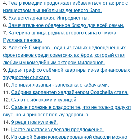
4.
Театр комедии продолжает избавляться от актрис с
изяществом вышибалы из дешевого бара.
5.
Уха вегетарианская. Ингредиенты:
6.
Замечательное обеденное блюдо для всей семьи.
7.
Катерина шпица родила второго сына от мужа
Руслана панова.
8.
Алексей Смирнов - один из самых недооценённых
фронтовиков среди советских актёров, который стал
любимым комедийным актером миллионов.
9.
Дарья граф со съёмной квартиры из-за финансовых
трудностей съехала.
10.
Ленивая лазанья - запеканка с кабачками.
11.
Сабрина карпентер хедлайнером Coachella стала.
12.
Салат с яблоками и курицей.
13.
Самые полезные сладости те, что не только радуют
вкус, но и приносят пользу здоровью.
14.
9 рецептов куличей.
15.
Насте анастасиз сделали предложение.
16.
Из одной банки консервированной фасоли можно