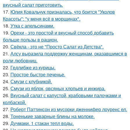
вкусный салат приготовить.
17.
Юлия Ковальчук призналась, что боится "Уколов
Красоты": "у меня всё в морщинах".
18.
Утка с апельсинами.
19.
Орехи - это простой и вкусный способ добавить
больше пользы в рацион.
20.
Свёкла - это не "Просто Салат из Детства".
21.
Алсу выразила поддержку женщинам, оказавшимся в
роли любовниц.
22.
Гедлибже из курицы.
23.
Простое быстре печенье.
24.
Смузи с клубникой.
25.
Смузи из яблок, овсяных хлопьев и инжира.
26.
Вкусный салат с капустой, крабовыми палочками и
колбаской.
27.
Роберт Паттинсон из мусорки дженнифер лоуренс ел.
28.
Тоненькие заварные блины на молоке.
29.
Дучмаки. 1 стакан тепл воды.