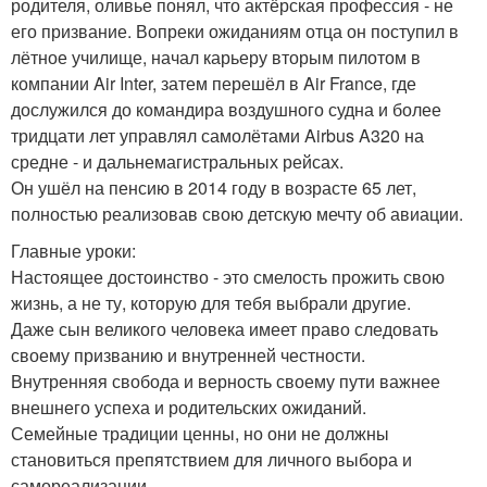
родителя, оливье понял, что актёрская профессия - не
его призвание. Вопреки ожиданиям отца он поступил в
лётное училище, начал карьеру вторым пилотом в
компании Air Inter, затем перешёл в Air France, где
дослужился до командира воздушного судна и более
тридцати лет управлял самолётами Airbus A320 на
средне - и дальнемагистральных рейсах.
Он ушёл на пенсию в 2014 году в возрасте 65 лет,
полностью реализовав свою детскую мечту об авиации.
Главные уроки:
Настоящее достоинство - это смелость прожить свою
жизнь, а не ту, которую для тебя выбрали другие.
Даже сын великого человека имеет право следовать
своему призванию и внутренней честности.
Внутренняя свобода и верность своему пути важнее
внешнего успеха и родительских ожиданий.
Семейные традиции ценны, но они не должны
становиться препятствием для личного выбора и
самореализации.