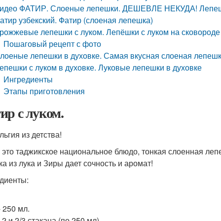
идео ФАТИР. Слоеные лепешки. ДЕШЕВЛЕ НЕКУДА! Лепешк
атир узбекский. Фатир (слоеная лепешка)
рожжевые лепешки с луком. Лепёшки с луком на сковороде
Пошаговый рецепт с фото
лоеные лепешки в духовке. Самая вкусная слоеная лепеш
епешки с луком в духовке. Луковые лепешки в духовке
Ингредиенты
Этапы приготовления
ир с луком.
льгия из детства!
 это таджикское национальное блюдо, тонкая слоенная лепе
ка из лука и Зиры дает сочность и аромат!
диенты:
 250 мл.
 2 и 2/3 стакана (по 250 мл).