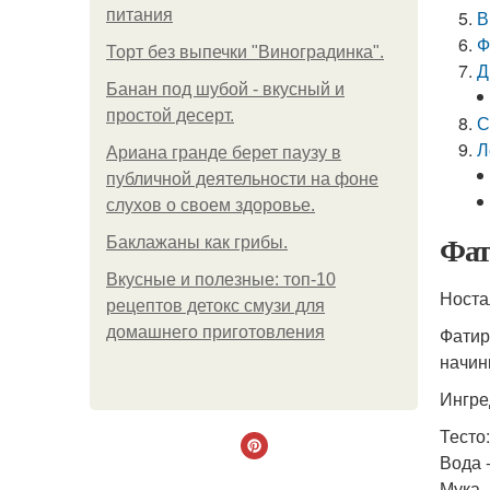
питания
В
Ф
Торт без выпечки "Виноградинка".
Д
Банан под шубой - вкусный и
простой десерт.
С
Л
Ариана гранде берет паузу в
публичной деятельности на фоне
слухов о своем здоровье.
Фат
Баклажаны как грибы.
Вкусные и полезные: топ-10
Носта
рецептов детокс смузи для
домашнего приготовления
Фатир
начин
Ингре
Тесто:
Вода -
Мука -