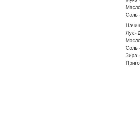
Масло
Соль -
Начин
Лук - 
Масло
Соль -
Зира -
Приго