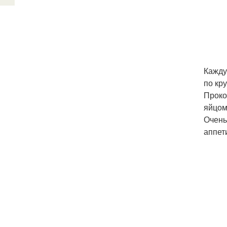
Кажду
по кр
Проко
яйцом
Очень
аппет