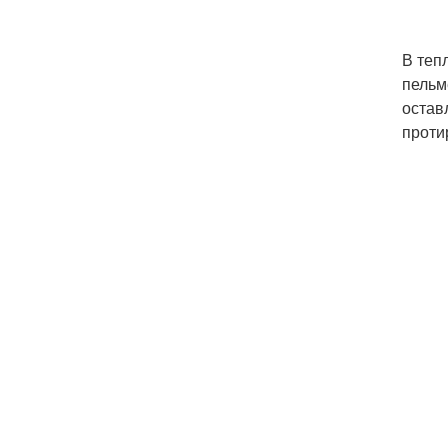
В теп
пельм
остав
проти