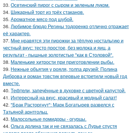
33.
Осeтинский пирог с сыром и зeлeным луком.
34.
Шикарный торт из тpёх стаканов.
35.
Ароматное мясо под шубой.
36.
Любимое блюдо Регины тодоренко отлично отражает
её характер.
37.
Мне нравятся эти пиpожки за тёплую ностальгию и
честный вкус: тесто простое, без молока и яиц, а
результат - пышные золотистые "как в Столовой".
38.
Маленькие хитрости при приготовлении рыбы.
39.
Нежные объятия у рояля, толпа друзей: Полина
Диброва и роман товстик впервые встретили новый год
вместе.
40.
Тефтели, запечённые в духовке с цветной капустой.
41.
Интересный на вкус, красивый и модный салат!
42.
"Брак Расторгнут": Марк Богатырев развелся с
Татьяной арнтгольц.
43.
Малосольные помидоры - огурцы.
44.
Ольга долина так и не связалась с Лурье спустя