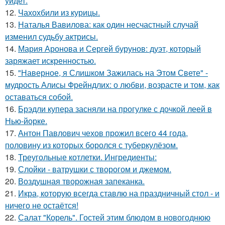
уйдет.
12.
Чахохбили из курицы.
13.
Наталья Вавилова: как один несчастный случай
изменил судьбу актрисы.
14.
Мария Аронова и Сергей бурунов: дуэт, который
заряжает искренностью.
15.
"Наверное, я Слишком Зажилась на Этом Свете" -
мудрость Алисы Фрейндлих: о любви, возрасте и том, как
оставаться собой.
16.
Брэдли купера засняли на прогулке с дочкой леей в
Нью-йорке.
17.
Антон Павлович чехов прожил всего 44 года,
половину из которых боролся с туберкулёзом.
18.
Треугольные котлетки. Ингредиенты:
19.
Слойки - ватрушки с творогом и джемом.
20.
Воздушная творожная запеканка.
21.
Икра, которую всегда ставлю на праздничный стол - и
ничего не остаётся!
22.
Салат "Корель". Гостей этим блюдом в новогоднюю