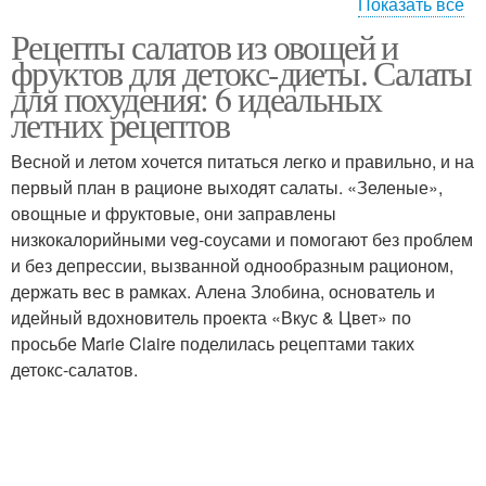
Показать все
Рецепты салатов из овощей и
Десертный салат
Салат с грейпфрутом
фруктов для детокс-диеты. Салаты
для похудения: 6 идеальных
летних рецептов
Салат из пекинской
Весной и летом хочется питаться легко и правильно, и на
Греческий салат
капусты
первый план в рационе выходят салаты. «Зеленые»,
овощные и фруктовые, они заправлены
низкокалорийными veg-соусами и помогают без проблем
и без депрессии, вызванной однообразным рационом,
Салат с пекинской
Салат с фетой
держать вес в рамках. Алена Злобина, основатель и
капустой
идейный вдохновитель проекта «Вкус & Цвет» по
просьбе Marie Claire поделилась рецептами таких
детокс-салатов.
Салат с брынзой
Красивый салат