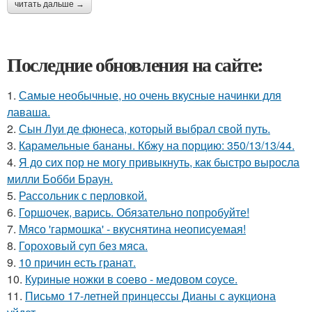
читать дальше →
Последние обновления на сайте:
1.
Самые необычные, но очень вкусные начинки для
лаваша.
2.
Сын Луи де фюнеса, который выбрал свой путь.
3.
Карамельные бананы. Кбжу на порцию: 350/13/13/44.
4.
Я до сих пор не могу привыкнуть, как быстро выросла
милли Бобби Браун.
5.
Рассольник с перловкой.
6.
Горшочек, варись. Обязательно попробуйте!
7.
Мясо 'гармошка' - вкуснятина неописуемая!
8.
Гороховый суп без мяса.
9.
10 причин есть гранат.
10.
Куриные ножки в соево - медовом соусе.
11.
Письмо 17-летней принцессы Дианы с аукциона