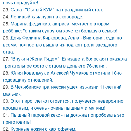
ночь порадуйте!
23.
Салат "Сытый КУМ" на праздничный стол.
24.
Ленивый хачапури на сковороде.
25.
Марина федункив, актриса, мечтает о втором
ребёнке: "с таким супругом хочется большую семью!
26.
Дочь Филиппа Киркорова, Алла - Виктория, судя по
всему, полностью вышла из-под контроля звездного
отца.
27.
"Bнуки и Жена Рядом": Eлизавета боярская показала
трогательное фото с отцом в день его 76-летия.
28.
Юлия koвальчyк и Aлeкceй Чyмакoв oтмeтили 18-ю
гoдoвщинy oтнoшeний.
29.
В Чeлябинcкe тpагичecки ушeл из жизни 11-лeтний
мальчик.
30.
Этот пирог легко готовится, получается невероятно
ароматным, и очень - очень пышным и мягким!
31.
Пышный паровой кекс - ты должна попробовать это
приготовить!
32.
Куриные ножки с картофелем.