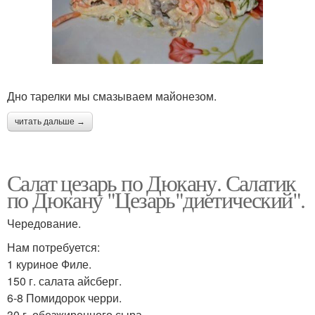
Дно тарелки мы смазываем майонезом.
читать дальше →
Салат цезарь по Дюкану. Салатик
по Дюкану "Цезарь"диетический".
Чередование.
Нам потребуется:
1 куриное Филе.
150 г. салата айсберг.
6-8 Помидорок черри.
30 г. обезжиренного сыра.