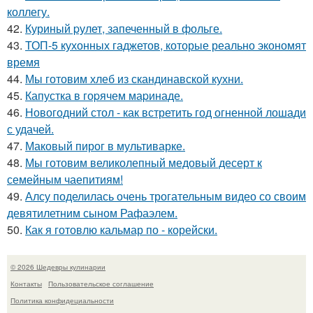
коллегу.
42.
Куриный pулет, запеченный в фольге.
43.
ТОП-5 кухонных гаджетов, которые реально экономят
время
44.
Мы готовим хлеб из скандинавской кухни.
45.
Капустка в гоpячем маpинаде.
46.
Новогодний стол - как встретить год огненной лошади
с удачей.
47.
Маковый пирог в мультиварке.
48.
Мы готовим великолепный медовый десерт к
семейным чаепитиям!
49.
Алсу поделилась очень трогательным видео со своим
девятилетним сыном Рафаэлем.
50.
Как я готовлю кальмар по - корейски.
© 2026 Шедевры кулинарии
Контакты
Пользовательское соглашение
Политика конфидециальности