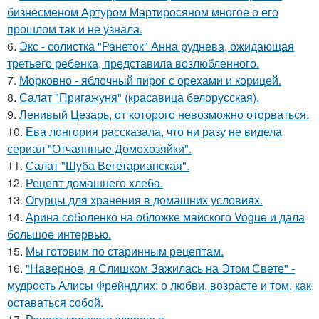
бизнесменом Артуром Мартиросяном многое о его
прошлом так и не узнала.
6.
Экс - солистка "Ранеток" Анна руднева, ожидающая
третьего ребенка, представила возлюбленного.
7.
Морковно - яблочный пирог с орехами и корицей.
8.
Салат "Пригажуня" (красавица белорусская).
9.
Ленивый Цезарь, от которого невозможно оторваться.
10.
Ева лонгория рассказала, что ни разу не видела
сериал "Отчаянные Домохозяйки".
11.
Салат "Шуба Вегетарианская".
12.
Рецепт домашнего хлеба.
13.
Огурцы для хранения в домашних условиях.
14.
Арина соболенко на обложке майского Vogue и дала
большое интервью.
15.
Мы готовим по старинным рецептам.
16.
"Наверное, я Слишком Зажилась на Этом Свете" -
мудрость Алисы Фрейндлих: о любви, возрасте и том, как
оставаться собой.