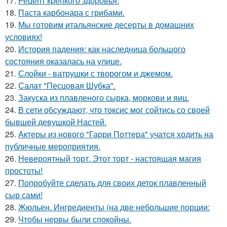
17.
Рецепт крепкого здоровья.
18.
Паста карбонара с грибами.
19.
Мы готовим итальянские десерты в домашних
условиях!
20.
История падения: как наследница большого
состояния оказалась на улице.
21.
Слойки - ватрушки с творогом и джемом.
22.
Салат "Песцовая Шубка".
23.
Закуска из плавленого сырка, моркови и яиц.
24.
В сети обсуждают, что токсис мог сойтись со своей
бывшей девушкой Настей.
25.
Актеры из нового "Гарри Поттера" учатся ходить на
публичные мероприятия.
26.
Невероятный торт. Этот торт - настоящая магия
простоты!
27.
Попробуйте сделать для своих деток плавленный
сыр сами!
28.
Жюльен. Ингредиенты (на две небольшие порции:
29.
Чтобы нервы были спокойны.