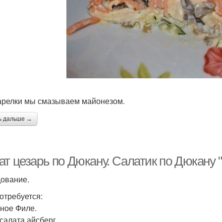
арелки мы смазываем майонезом.
ь дальше →
ат цезарь по Дюкану. Салатик по Дюкану 
ование.
отребуется:
иное Филе.
 салата айсберг.