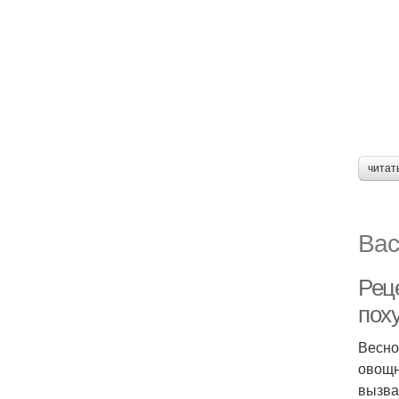
читат
Вас
Рец
пох
Весно
овощн
вызва