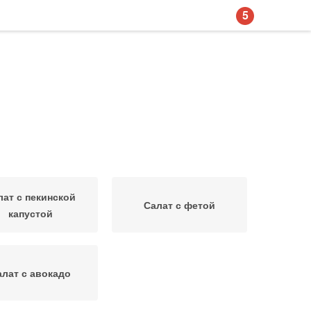
5
лат с пекинской
Салат с фетой
капустой
алат с авокадо