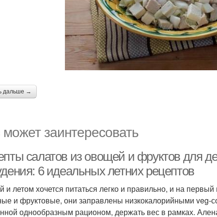
ь дальше →
 может заинтересовать
епты салатов из овощей и фруктов для д
удения: 6 идеальных летних рецептов
й и летом хочется питаться легко и правильно, и на первы
ые и фруктовые, они заправлены низкокалорийными veg-со
нной однообразным рационом, держать вес в рамках. Ален