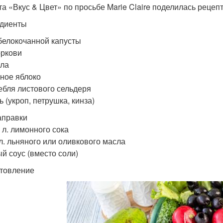
та «Вкус & Цвет» по просьбе Marie Claire поделилась рецеп
диенты
 белокочанной капусты
оркови
кла
еное яблоко
тебля листового сельдеря
ь (укроп, петрушка, кинза)
аправки
. л. лимонного сока
 л. льняного или оливкового масла
й соус (вместо соли)
товление