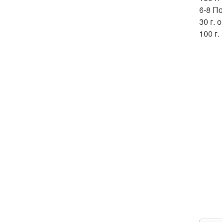
6-8 П
30 г.
100 г.