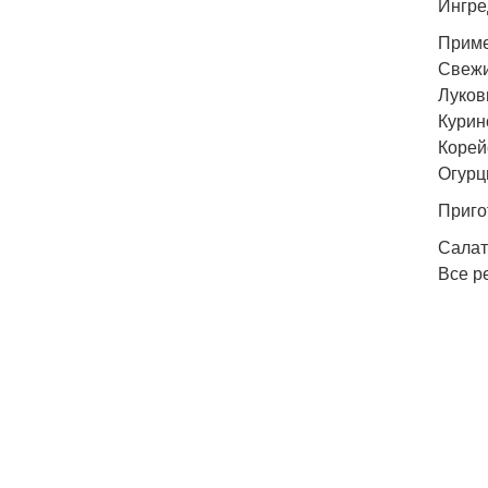
Ингре
Приме
Свежи
Луков
Курино
Корейс
Огурц
Приго
Салат
Все р