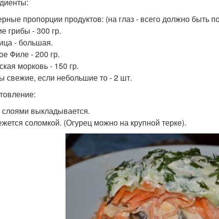
диенты:
рные пропорции продуктов: (на глаз - всего должно быть по
е грибы - 300 гр.
ица - большая.
е Филе - 200 гр.
кая морковь - 150 гр.
ы свежие, если небольшие то - 2 шт.
товление:
 слоями выкладывается.
ежется соломкой. (Огурец можно на крупной терке).