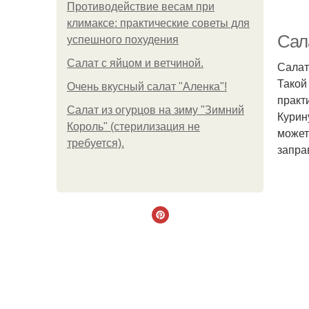
Противодействие весам при
климаксе: практические советы для
Сала
успешного похудения
Салат с яйцом и ветчиной.
Салат
Такой
Очень вкусный салат "Аленка"!
практ
Салат из огурцов на зиму "Зимний
Курин
Король" (стерилизация не
может
требуется).
запра