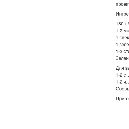
проек
Ингре
150 г
1-2 м
1 све
1 зел
1-2 с
Зелен
Для з
1-2 ст
1-2 ч.
Соевы
Приго