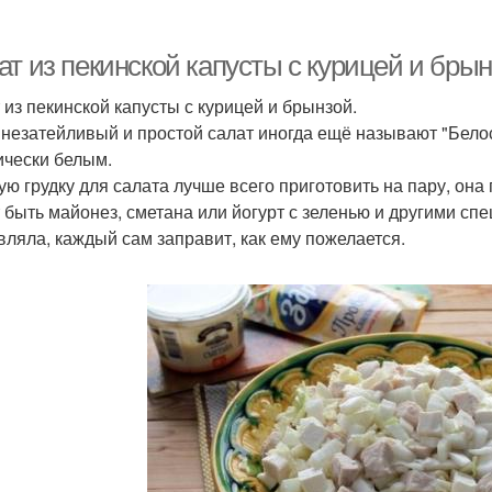
т из пекинской капусты с курицей и брын
 из пекинской капусты с курицей и брынзой.
 незатейливый и простой салат иногда ещё называют "Белос
ически белым.
ую грудку для салата лучше всего приготовить на пару, она 
 быть майонез, сметана или йогурт с зеленью и другими спец
вляла, каждый сам заправит, как ему пожелается.