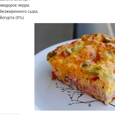
омидорок черри.
 обезжиренного сыра.
 йогурта (0%)