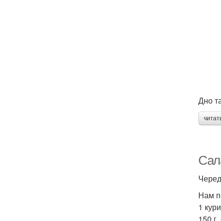
Дно т
читат
Сал
Черед
Нам п
1 кур
150 г.