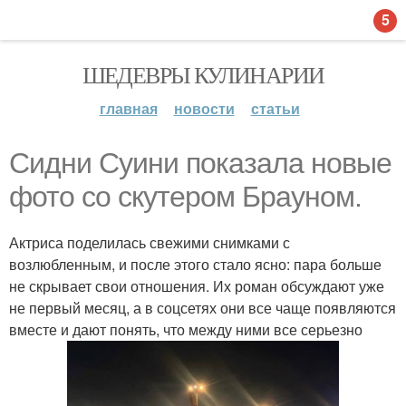
5
ШЕДЕВРЫ КУЛИНАРИИ
главная
новости
статьи
Сидни Суини показала новые
фото со скутером Брауном.
Актриса поделилась свежими снимками с
возлюбленным, и после этого стало ясно: пара больше
не скрывает свои отношения. Их роман обсуждают уже
не первый месяц, а в соцсетях они все чаще появляются
вместе и дают понять, что между ними все серьезно