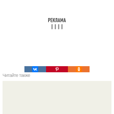
Читайте также