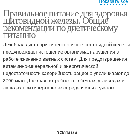
Показать все
Правильное питание для здоровья
Питания при
Питание при узлах
щитовидной железы. Общие
гипертиреозе
рекомендации по диетическому
питанию
Лечебная диета при тиреотоксикозе щитовидной железы
Питание для улучшения
Питание для молодости
предупреждает истощение организма, нарушения в
работе жизненно важных систем. Для предотвращения
витаминно-минеральной и энергетической
недостаточности калорийность рациона увеличивают до
Питание для чистой
3700 ккал. Дневная потребность в белках, углеводах и
кожи
липидах при гипертиреозе определяется с учетом: