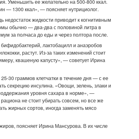
я. Уменьшить ее желательно на 500-800 ккал.
ин — 1300 ккал», — поясняет нутрициолог.
дь недостаток жидкости приводит к когнитивным
рмы обычно — два-два с половиной литра в
мум за полчаса до еды и через полтора после.
 бифидобактерий, лактобацилл и анаэробов
ококки, растут. Из-за таких изменений стоит
римеру, квашеную капусту», — советует Ирина
25-30 граммов клетчатки в течение дня — с ее
ь секрецию инсулина. «Овощи, зелень, злаки и
 поддержания уровня сахара в норме», —
рациона не стоит убирать совсем, но все же
гать жирных сортов, иногда заменять мясо
жиров, поясняет Ирина Мансурова. В их числе