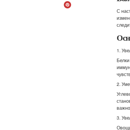
С нас
измен
следи
Осн
1. Ув
Белки
иммун
чувст
2. Ум
Углев
стано
важно
3. Ув
Овощи