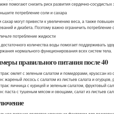
акже помогают снизить риск развития сердечно-сосудистых 
еньшите потребление соли и сахара
и сахар могут привести к увеличению веса, а также повыше
еваний и диабета. Поэтому важно ограничить потребление с
еличьте потребление жидкости
 достаточного количества воды помогает поддерживать здо
ржания нормального функционирования всех систем тела.
меры правильного питания после 40
трак: омлет с зеленым салатом и помидорами, круассан из 
н: жареный лосось с салатом из листьев салата и огурцов,
трак: яичница с курицей и зеленым салатом, фруктовый сал
н: паста с тушеным мясом и овощами, салат из листьев са
лючение
льное питание является ключевым фактором для поддержан