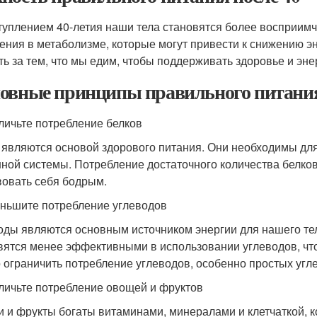
туплением 40-летия наши тела становятся более восприим
ения в метаболизме, которые могут привести к снижению э
ть за тем, что мы едим, чтобы поддерживать здоровье и эне
овные принципы правильного питания
еличьте потребление белков
 являются основой здорового питания. Они необходимы д
ной системы. Потребление достаточного количества белков
вовать себя бодрым.
еньшите потребление углеводов
оды являются основным источником энергии для нашего тел
вятся менее эффективными в использовании углеводов, что
 ограничить потребление углеводов, особенно простых углев
еличьте потребление овощей и фруктов
 и фрукты богаты витаминами, минералами и клетчаткой, 