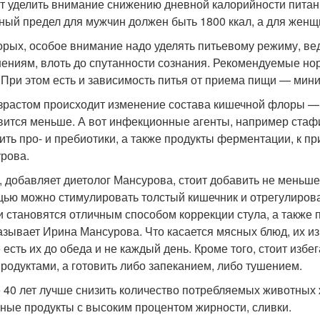
т уделить внимание снижению дневной калорийности питани
ный предел для мужчин должен быть 1800 ккал, а для женщ
орых, особое внимание надо уделять питьевому режиму, ве
ениям, влоть до спутанности сознания. Рекомендуемые но
. При этом есть и зависимость питья от приема пищи — мини
зрастом происходит изменение состава кишечной флоры —
вится меньше. А вот инфекционные агенты, например стафил
ить про- и пребиотики, а также продукты ферментации, к п
рова.
, добавляет диетолог Мансурова, стоит добавить не меньше 
ью можно стимулировать толстый кишечник и отрегулироват
и становятся отличным способом коррекции стула, а также
азывает Ирина Мансурова. Что касается мясных блюд, их из 
 есть их до обеда и не каждый день. Кроме того, стоит избе
родуктами, а готовить либо запеканием, либо тушением.
 40 лет лучше снизить количество потребляемых животных 
ные продукты с высоким процентом жирности, сливки.