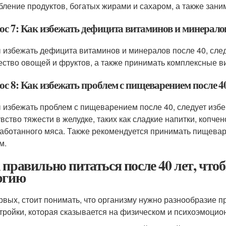
бление продуктов, богатых жирами и сахаром, а также зани
ос 7: Как избежать дефицита витаминов и минералов
 избежать дефицита витаминов и минералов после 40, сле
ество овощей и фруктов, а также принимать комплексные 
ос 8: Как избежать проблем с пищеварением после 4
 избежать проблем с пищеварением после 40, следует изб
увство тяжести в желудке, таких как сладкие напитки, копче
аботанного мяса. Также рекомендуется принимать пищева
м.
 правильно питаться после 40 лет, что
ргию
рвых, стоит понимать, что организму нужно разнообразие 
тройки, которая сказывается на физическом и психоэмоцио