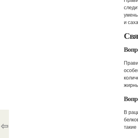
следи
умень
и сах
Свя
Вопро
Прави
особе
колич
жирны
Вопр
В рац
белко
⇦
такие 