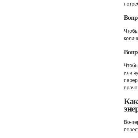
потре
Вопр
Чтобы
колич
Вопр
Чтобы
или ч
перер
врачо
Как
эне
Во-пе
перес