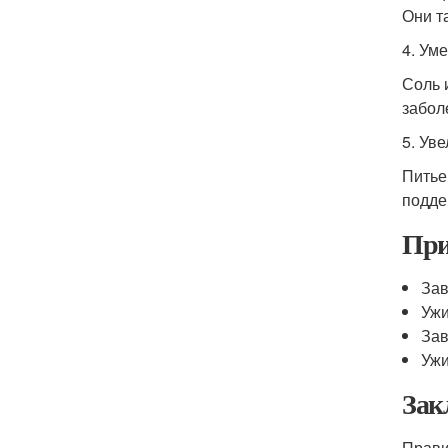
Они т
4. Ум
Соль 
забол
5. Ув
Питье
подде
При
Зав
Ужи
Зав
Ужи
Зак
Прави