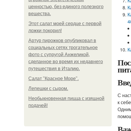
К
ценностью, без единого полезного
К
вещества.
К
4
Этот салат моей сердце с первой
ложки покорил!
Артур пирожков опубликовал в
социальных сетях трогательное
К
фото с супругой Анжеликой,
Пос
сделанное во время их недавнего
пит
путешествия в Италию.
Салат "Красное Море".
Вве
Лепешки с сыром.
С нас
Необыкновенная пицца с изящной
к себ
подачей!
Одним
помощ
Важ