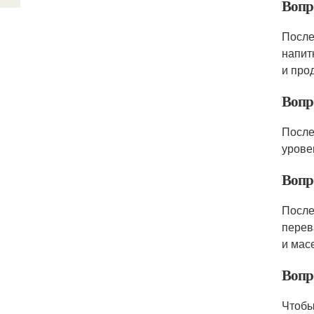
Вопро
После
напит
и про
Вопро
После
урове
Вопр
После
перев
и мас
Вопро
Чтобы