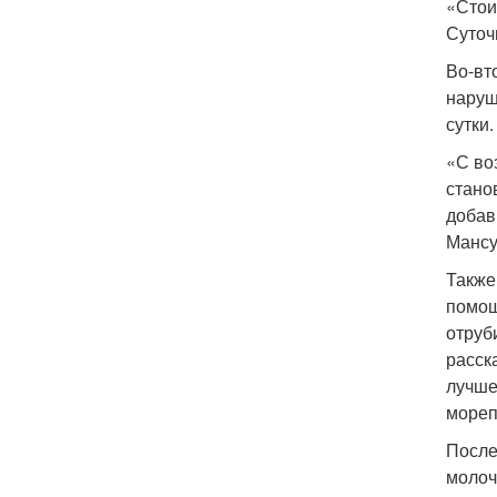
«Стои
Суточ
Во-вт
наруш
сутки
«С во
стано
добав
Мансу
Также
помощ
отруб
расск
лучше
мореп
После
молоч