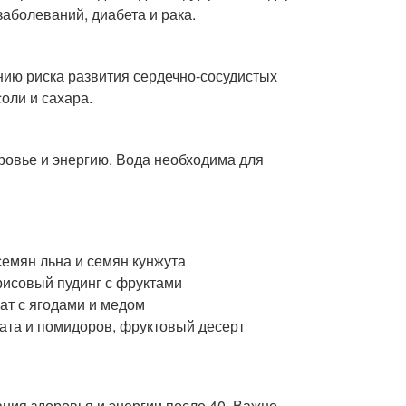
заболеваний, диабета и рака.
нию риска развития сердечно-сосудистых
оли и сахара.
ровье и энергию. Вода необходима для
семян льна и семян кунжута
 рисовый пудинг с фруктами
ат с ягодами и медом
лата и помидоров, фруктовый десерт
ия здоровья и энергии после 40. Важно