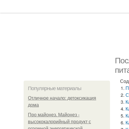
Пос
пит
Сод
П
Популярные материалы
С
Отличное начало: детоксикация
К
дома
К
Про майонез. Майонез -
К
высококалорийный продукт с
К
огромной энергетической