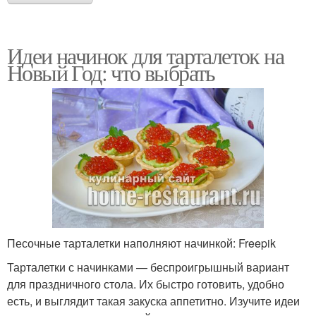
филадельфией
крабовыми палочками
Идеи начинок для тарталеток на
Новый Год: что выбрать
Тарталетки с
Вкусные тарталетки
кальмарами
Тарталетки со
Тарталетки с овощами
шпротами
Оригинальные
Тарталетки с начинками
тарталетки
Песочные тарталетки наполняют начинкой: Freepik
Тарталетки с начинками — беспроигрышный вариант
для праздничного стола. Их быстро готовить, удобно
Тарталетки с
есть, и выглядит такая закуска аппетитно. Изучите идеи
Домашние тарталетки
творожным сыром