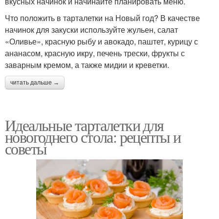
вкусных начинок и начинайте планировать меню.
Что положить в тарталетки на Новый год? В качестве
начинок для закуски используйте жульен, салат
Тарталетки из
Тарталетки из слоёного
«Оливье», красную рыбу и авокадо, паштет, курицу с
песочного теста
теста
ананасом, красную икру, печень трески, фрукты с
заварным кремом, а также мидии и креветки.
читать дальше →
Тарталетки с
консервированным
Салат в тарталетках
тунцом
Идеальные тарталетки для
новогоднего стола: рецепты и
советы
Тарталетки с салатом
Тарталетки с кремом