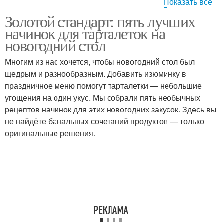
Показать все
Золотой стандарт: пять лучших
Тарталетки с икрой
Начинка для тарталеток
начинок для тарталеток на
новогодний стол
Многим из нас хочется, чтобы новогодний стол был
щедрым и разнообразным. Добавить изюминку в
Оливья в тарталетках
Тарталетки с курицей
праздничное меню помогут тарталетки — небольшие
угощения на один укус. Мы собрали пять необычных
рецептов начинок для этих новогодних закусок. Здесь вы
не найдёте банальных сочетаний продуктов — только
Тарталетки с грибами
Тарталетки с печенью
оригинальные решения.
Тарталетки с начинкой
Тарталетки с семгой