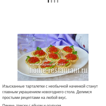
Тарталетки с
Тарталетки с сыром
креветками
Тарталетки с жульеном
Простые тарталетки
Тарталетки с ветчиной
Сыр для тарталеток
Тарталетки с рисом
Идеальные тарталетки
Изысканные тарталетки с необычной начинкой станут
главным украшением новогоднего стола. Делимся
простыми рецептами на любой вкус.
Печень трески с яйцом и огурцом