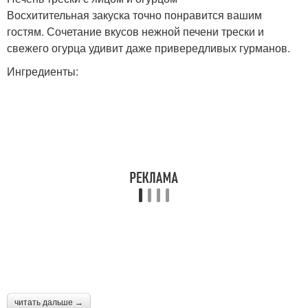
Тарталетки для
Тарталетки с красной
Восхитительная закуска точно понравится вашим
новогоднего стола
гостям. Сочетание вкусов нежной печени трески и
свежего огурца удивит даже привередливых гурманов.
Ингредиенты:
Тарталетки с
Тарталетки с сельдью
винегретом
Тарталетки с
Тарталетки с авокадо
печеночным паштетом
Тарталетки с индейкой
Вино к тарталеткам
Тарталетки с
Тарталетки с
читать дальше →