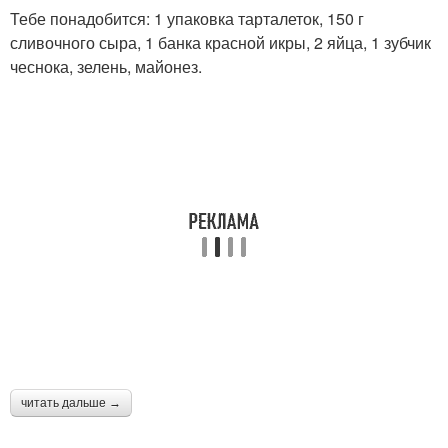
Тарталетки на новый
Начинка для тарталеток
Тебе понадобится: 1 упаковка тарталеток, 150 г
год
сливочного сыра, 1 банка красной икры, 2 яйца, 1 зубчик
чеснока, зелень, майонез.
Тарталетки на
Тарталетки с мясом
новогодний стол
Идеи для мясных
Грибы в тарталетках
тарталеток
Тарталетки с мясными
Картофельные
шариками
тарталетки
читать дальше →
Тарталетки с мясным
Тарталетки с фаршем