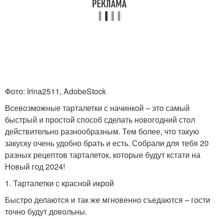
Тарталетки с
Тарталетки с
крабовыми палочками
кальмарами
Тарталетки с
Тарталетки с грибами
помидорами
Фото: Irina2511, AdobeStock
Всевозможные тарталетки с начинкой – это самый
быстрый и простой способ сделать новогодний стол
Тарталетки с печенью
Тарталетки с начинкой
действительно разнообразным. Тем более, что такую
закуску очень удобно брать и есть. Собрали для тебя 20
разных рецептов тарталеток, которые будут кстати на
Новый год 2024!
Тарталетки с семгой
Тарталетки с сыром
1. Тарталетки с красной икрой
Быстро делаются и так же мгновенно съедаются – гости
точно будут довольны.