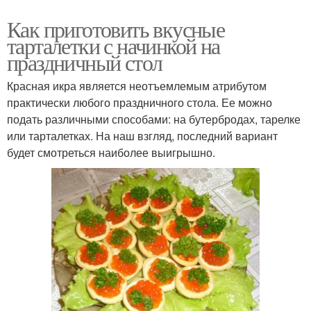
паштетом
Как приготовить вкусные
тарталетки с начинкой на
праздничный стол
Тарталетки с тунцом
Оливья в тарталетках
Красная икра является неотъемлемым атрибутом
практически любого праздничного стола. Ее можно
подать различными способами: на бутербродах, тарелке
или тарталетках. На наш взгляд, последний вариант
Тарталетки с фруктами
будет смотреться наиболее выигрышно.