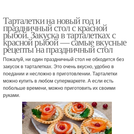
Тарталетки на новый год и
праздничный стол с красной
Вкусная закуска
Закуски в тарталетках
рыбой. Закуска в тарталетках с
красной рыбой — самые вкусные
рецепты на праздничный стол
Пожалуй, ни один праздничный стол не обходится без
Простые тарталетки
Елочки в тарталетках
закусок в тарталетках. Это очень вкусно, удобно в
поедании и несложно в приготовлении. Тарталетки
можно купить в любом супермаркете. А если есть
побольше времени, можно приготовить их своими
Тарталетки с
Тарталетки с муссом
руками.
крабовыми палочками
Вкусные закуски