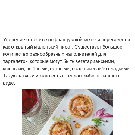
Тарталетки на новый
Начинка для тарталеток
год
Угощение относится к французской кухне и переводится
Закуска в тарталетках
Вкусные рецепты
как открытый маленький пирог. Существует большое
количество разнообразных наполнителей для
тарталеток, которые могут быть вегетарианскими,
мясными, рыбными, острыми, солеными либо сладкими.
Тарталетки с красной
Вкусные начинки
Такую закуску можно есть в теплом либо остывшем
виде.
Начинки для тарталеток
Тарталетки из семги