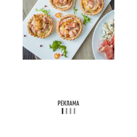
Вкусный рецепт
Закусочные тарталетки
Тарталетки с крабовым
Тарталетки с авокадо
мясом
Тарталетки со
Тарталетки из лаваша
сливочным сыром
Тарталетки из
Тарталетки из
творожного теста
песочного теста
Тарталетки из сырного
Тарталетки с