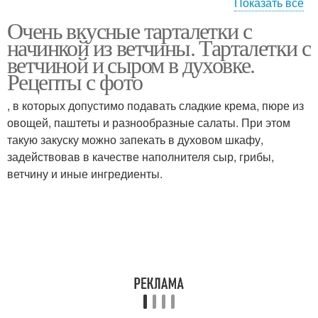
Показать все
Очень вкусные тарталетки с
Тарталетки с курицей
Тарталетки с овощами
начинкой из ветчины. Тарталетки с
ветчиной и сыром в духовке.
Рецепты с фото
Оригинальные
, в которых допустимо подавать сладкие крема, пюре из
Тарталетки с сыром
тарталетки
овощей, паштеты и разнообразные салаты. При этом
такую закуску можно запекать в духовом шкафу,
задействовав в качестве наполнителя сыр, грибы,
ветчину и иные ингредиенты.
Тарталетки с
Тарталетки с начинками
помидорами
Тарталетки с печенью
Тарталетки с семгой