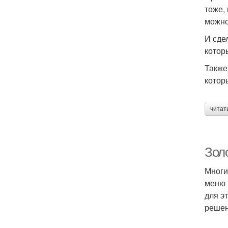
тоже,
можно
И сде
Тар
котор
Также
котор
Та
читат
Та
Золо
Многи
меню 
Та
для э
решен