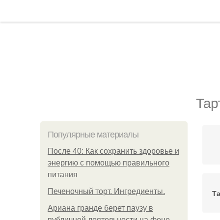
Тар
Популярные материалы
После 40: Как сохранить здоровье и
энергию с помощью правильного
питания
Печеночный торт. Ингредиенты.
Та
Ариана гранде берет паузу в
публичной деятельности на фоне