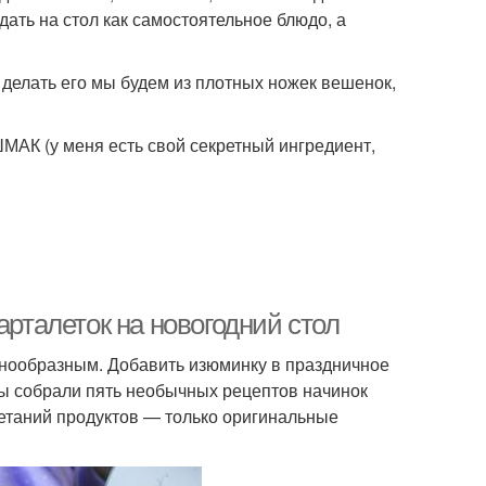
дать на стол как самостоятельное блюдо, а
Праздничные
елать его мы будем из плотных ножек вешенок,
Тарталетки с жульеном
тарталетки
К (у меня есть свой секретный ингредиент,
Тарталетки с
сь на новый год
печеночным паштетом
еи для мясных
Грибы в тарталетках
тарталеток
арталеток на новогодний стол
знообразным. Добавить изюминку в праздничное
Мы собрали пять необычных рецептов начинок
Тарталетки с мясным
алетки с фаршем
четаний продуктов — только оригинальные
паштетом