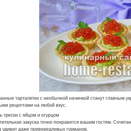
арталетки с тунцом
Тарталетки с фруктами
Заку
арталетки из семги
Закусочные тарталетки
Заку
ростые тарталетки
Елочки в тарталетках
Тар
Тарталетки с
Год с красной
Рыб
анные тарталетки с необычной начинкой станут главным у
абовыми палочками
ыми рецептами на любой вкус.
ь трески с яйцом и огурцом
Тарталетки со
тительная закуска точно понравится вашим гостям. Сочетан
латы в тарталетках
Слад
сливочным сыром
а удивит даже привередливых гурманов.