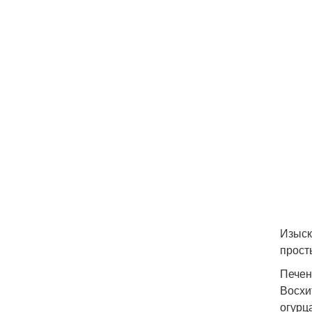
Т
Т
П
Изыск
кр
прост
Печен
Восхи
Са
огурц