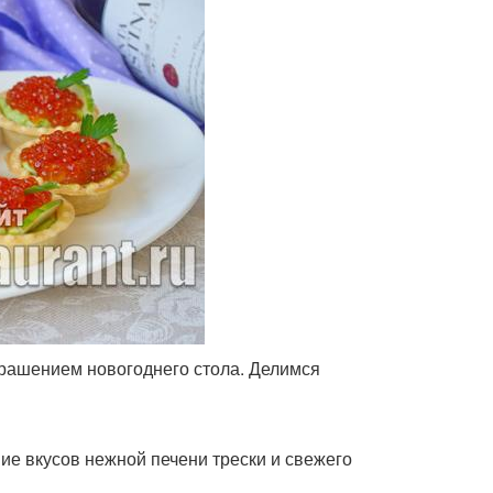
ска в тарталетках
Вкусные тарталетки
ски в тарталетках
Сыр на новый год
Год с крабовыми
талетки с муссом
палочками
а в тарталетках
Год с икрой
крашением новогоднего стола. Делимся
ие вкусов нежной печени трески и свежего
кие на новый год
Детские тарталетки