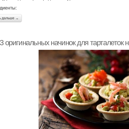
диенты:
Тарталетки к
ь дальше →
Новый год
Тарт
раздничному столу
3 оригинальных начинок для тарталеток н
рталетка с лимоном
Сыр для тарталеток