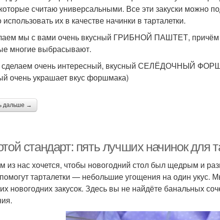
 которые считаю универсальными. Все эти закуски можно по
 использовать их в качестве начинки в тарталетки.
Тарталетки к новому
лаем мы с вами очень вкусный ГРИБНОЙ ПАШТЕТ, причём д
талетки на человека
году
ые многие выбрасывают.
 сделаем очень интересный, вкусный СЕЛЁДОЧНЫЙ ФОРШМА
ый очень украшает вкус форшмака)
Тарталетки с
рталетки с сельдью
Лосо
винегретом
ь дальше →
Ид
рталетки с индейкой
Тарталетки с мясом
той стандарт: пять лучших начинок для т
м из нас хочется, чтобы новогодний стол был щедрым и ра
помогут тарталетки — небольшие угощения на один укус. 
рталетки с мясными
Картофельные
Тарт
тих новогодних закусок. Здесь вы не найдёте банальных со
шариками
тарталетки
ия.