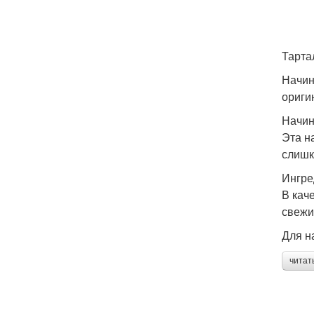
Тарта
Начин
ориги
Начин
Эта н
слишк
Ингре
В кач
свежи
Для н
читат