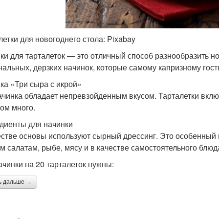
летки для новогоднего стола: Pixabay
ки для тарталеток — это отличный способ разнообразить н
нальных, дерзких начинок, которые самому капризному гостю
ка «Три сыра с икрой»
ачинка обладает непревзойденным вкусом. Тарталетки вклю
ом много.
диенты для начинки
естве основы используют сырный дрессинг. Это особенный в
м салатам, рыбе, мясу и в качестве самостоятельного блюд
ачинки на 20 тарталеток нужны:
ь дальше →