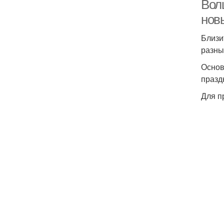
Волш
нов
Близи
разны
Основ
празд
Для п