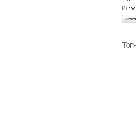
Ингре
читат
п
Топ-
Та