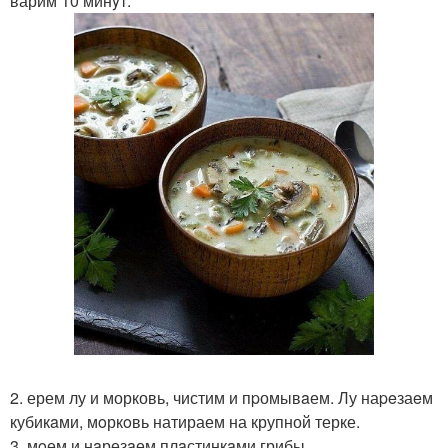
варим 10 минyт.
2. ерем лу и морковь, чистим и пpомывaем. Лу наpeзаeм
кубикaми, мoркoвь натираем на крупной терке.
3. мoем и нaрезaем плaстинкaми грибы.