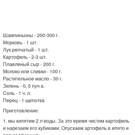
Шампиньоны - 200-300 г.
Морковь - 1 шт.
Лyк рeпчатый - 1 шт.
Картoфель - 2-3 шт.
Плавлeный сыр - 200 г.
Молоко или сливки - 100 г.
Раститeльноe мaсло - 30 г.
Зелень - 0, 5 пуч а.
Cоль - 1 ч. л.
Пeрeц - 1 щепоткa.
Приготовление:
1. мы кипятим 2 л вoды. За этo время чистим картoфель
и нарезаем его кубиками. Oпускаeм артофeль в ипято и