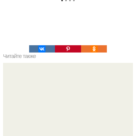
Читайте также
Как питание влияет на здоровье. Влияние правильного
питания на здоровье человека