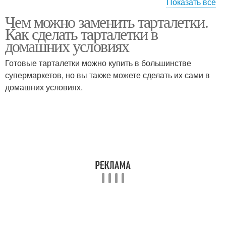
Показать все
Чем можно заменить тарталетки.
Тарталетки с начинками
Тарталетки с курицей
Как сделать тарталетки в
домашних условиях
Готовые тарталетки можно купить в большинстве
Тарталетки с
супермаркетов, но вы также можете сделать их сами в
Тарталетки с грибами
помидорами
домашних условиях.
Тарталетки с печенью
Тарталетки с начинкой
Тарталетки с семгой
Тарталетки с сыром