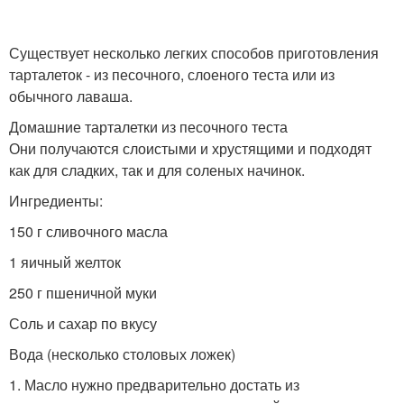
Тарталетки с
консервированным
Тарталетки с икрой
тунцом
Существует несколько легких способов приготовления
тарталеток - из песочного, слоеного теста или из
обычного лаваша.
Салат в тарталетках
Домашние тарталетки из песочного теста
Они получаются слоистыми и хрустящими и подходят
как для сладких, так и для соленых начинок.
Ингредиенты:
150 г сливочного масла
1 яичный желток
250 г пшеничной муки
Соль и сахар по вкусу
Вода (несколько столовых ложек)
1. Масло нужно предварительно достать из