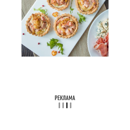
Тарталетки с горошком
Домашние тарталетки
Тарталетки из
Тарталетки из слоёного
песочного теста
теста
Тарталетки с
консервированным
Тарталетки с икрой
тунцом
Салат в тарталетках
Тарталетки с салатом
Тарталетки с кремом