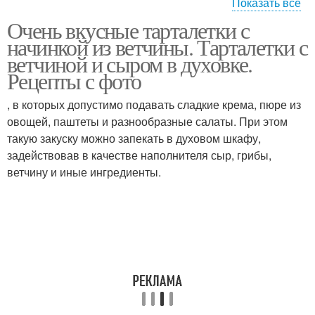
Показать все
Очень вкусные тарталетки с
Тарталетки со
Тарталетки с курицей
начинкой из ветчины. Тарталетки с
шпротами
ветчиной и сыром в духовке.
Рецепты с фото
, в которых допустимо подавать сладкие крема, пюре из
Тарталетки с овощами
Тарталетки с сыром
овощей, паштеты и разнообразные салаты. При этом
такую закуску можно запекать в духовом шкафу,
задействовав в качестве наполнителя сыр, грибы,
ветчину и иные ингредиенты.
Тарталетки с
Тарталетки с начинками
помидорами
Тарталетки с печенью
Тарталетки с семгой