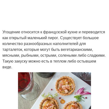
Начинка для тарталеток
Начинки для тарталеток
Тарталетки с
Тарталетки с
Угощение относится к французской кухне и переводится
крабовыми палочками
творожным сыром
как открытый маленький пирог. Существует большое
количество разнообразных наполнителей для
тарталеток, которые могут быть вегетарианскими,
мясными, рыбными, острыми, солеными либо сладкими.
Идеи для овощных
Закусочные тарталетки
Такую закуску можно есть в теплом либо остывшем
тарталеток
виде.
Тарталетки с корейской
Тарталетки с
морковкой
болгарским перцем