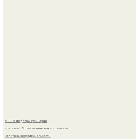
Сын Луи де фюнеса, который выбрал свой путь.
Самая популярная еда летом - мороженое.
© 2026 Шедевры кулинарии
Контакты
Пользовательское соглашение
Политика конфидециальности