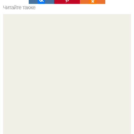
Читайте также
Идеальные тарталетки для новогоднего стола: рецепты
и советы
Варенье - пятиминутка в 1 прием из любого вида ягод: