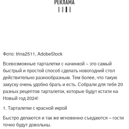
Тарталетки с
Тарталетки с
крабовыми палочками
кальмарами
Тарталетки с
Тарталетки с грибами
помидорами
Фото: Irina2511, AdobeStock
Всевозможные тарталетки с начинкой – это самый
быстрый и простой способ сделать новогодний стол
Тарталетки с печенью
Тарталетки с начинкой
действительно разнообразным. Тем более, что такую
закуску очень удобно брать и есть. Собрали для тебя 20
разных рецептов тарталеток, которые будут кстати на
Новый год 2024!
Тарталетки с семгой
Тарталетки с сыром
1. Тарталетки с красной икрой
Быстро делаются и так же мгновенно съедаются – гости
точно будут довольны.