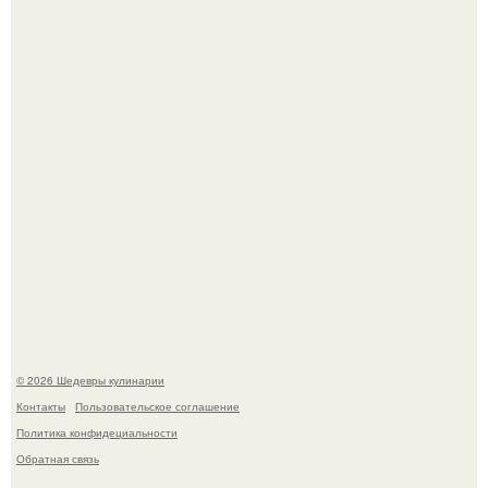
Зендея получила номинацию на премию "Эмми" в
категории "лучшая актриса в драматическом сериале" за
третий сезон "эйфории".
Сын Луи де фюнеса, который выбрал свой путь.
© 2026 Шедевры кулинарии
Контакты
Пользовательское соглашение
Политика конфидециальности
Обратная связь