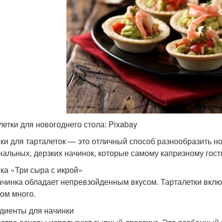
летки для новогоднего стола: Pixabay
ки для тарталеток — это отличный способ разнообразить н
нальных, дерзких начинок, которые самому капризному гостю
ка «Три сыра с икрой»
ачинка обладает непревзойденным вкусом. Тарталетки вклю
ом много.
диенты для начинки