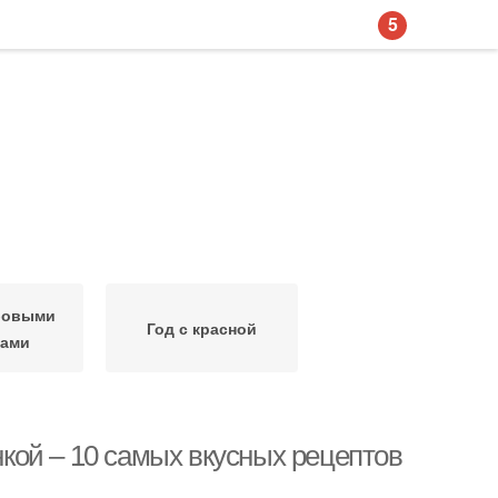
5
абовыми
Год с красной
ками
инкой – 10 самых вкусных рецептов