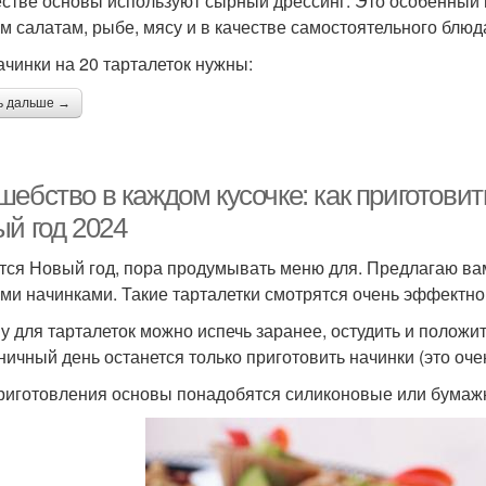
естве основы используют сырный дрессинг. Это особенный в
м салатам, рыбе, мясу и в качестве самостоятельного блюд
ачинки на 20 тарталеток нужны:
ь дальше →
ебство в каждом кусочке: как приготови
ый год 2024
тся Новый год, пора продумывать меню для. Предлагаю вам
ми начинками. Такие тарталетки смотрятся очень эффектно
у для тарталеток можно испечь заранее, остудить и положит
ничный день останется только приготовить начинки (это очен
риготовления основы понадобятся силиконовые или бумаж