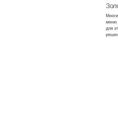
Золо
Многи
меню 
для э
решен