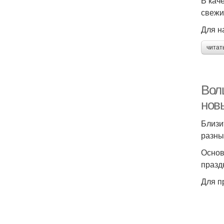
В кач
свежи
Для н
читат
Волш
нов
Близи
разны
Основ
празд
Для п