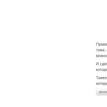
Приве
тоже,
можно
И сде
котор
Также
котор
читат