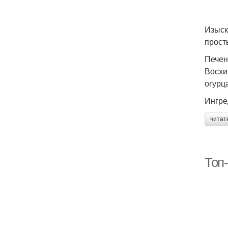
Изыск
прост
Печен
Восхи
огурц
Ингре
читат
Топ-