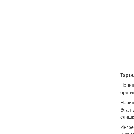
Тарта
Начин
ориги
Начин
Эта н
слишк
Ингре