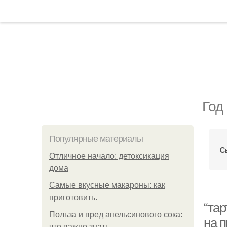
Год
Популярные материалы
С
Отличное начало: детоксикация
дома
Самые вкусные макароны: как
приготовить.
“тар
Польза и вред апельсинового сока:
на 
что важно знать