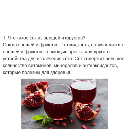
Черничный сок
Полезный сок
1. Что такое сок из овощей и фруктов?
Сок в магазине
Желудочный сок
Сок из овощей и фруктов - это жидкость, получаемая из
овощей и фруктов с помощью пресса или другого
устройства для извлечения сока. Сок содержит большое
количество витаминов, минералов и антиоксидантов,
Томатный сок
Полезные соки
которые полезны для здоровья.
Польза в овощных
Соки для похудения
соках