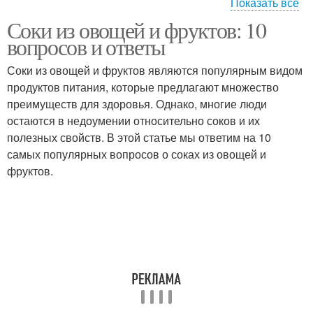
Показать все
Соки из овощей и фруктов: 10
Магазинные соки
Овощные соки
вопросов и ответы
Соки из овощей и фруктов являются популярным видом
продуктов питания, которые предлагают множество
Фруктово-овощные
преимуществ для здоровья. Однако, многие люди
Овощной сок
соки
остаются в недоумении относительно соков и их
полезных свойств. В этой статье мы ответим на 10
самых популярных вопросов о соках из овощей и
фруктов.
Питательный сок
Клюквенный сок
Апельсиновый сок
Вишневый сок